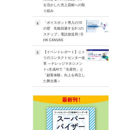
を活かした売上貢献への取
り組み
「ボイスボット導入の10
4
の壁 失敗回避する5つの
ステップ」電話放送局 / D
HK CANVAS
【イベントレポート】ニト
5
リのコンタクトセンター改
革 ～ナレッジマネジメン
ト×生成AIで「生産性」と
「顧客体験」向上を両立し
た舞台裏～