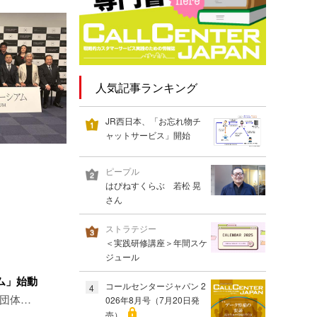
人気記事ランキング
JR西日本、「お忘れ物チ
ャットサービス」開始
ピープル
はぴねすくらぶ 若松 晃
さん
ストラテジー
＜実践研修講座＞年間スケ
ジュール
ム」始動
コールセンタージャパン 2
4
0団体…
026年8月号（7月20日発
売）