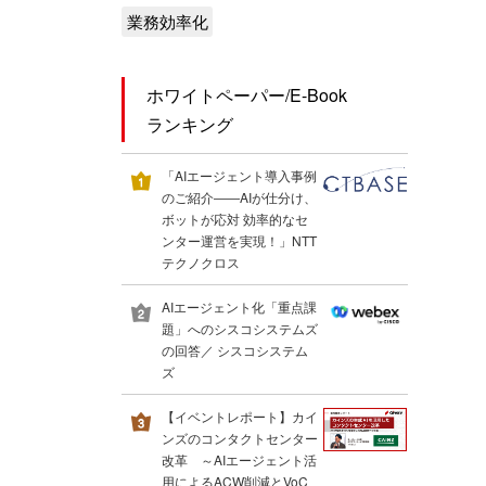
業務効率化
ホワイトペーパー/E-Book
ランキング
「AIエージェント導入事例
のご紹介――AIが仕分け、
ボットが応対 効率的なセ
ンター運営を実現！」NTT
テクノクロス
AIエージェント化「重点課
題」へのシスコシステムズ
の回答／ シスコシステム
ズ
【イベントレポート】カイ
ンズのコンタクトセンター
改革 ～AIエージェント活
用によるACW削減とVoC