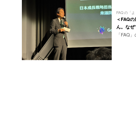
FAQ の
＜FAQ
ん。なぜ
「FAQ