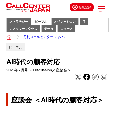
新規登録
ストラテジー
ピープル
オペレーション
IT
カスタマーサクセス
データ
ニュース
月刊コールセンタージャパン
ピープル
AI時代の顧客対応
2026年7月号 ＜Discussion／座談会＞
座談会 ＜AI時代の顧客対応＞