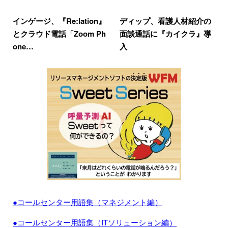
インゲージ、『Re:lation』
ディップ、看護人材紹介の
とクラウド電話「Zoom Ph
面談通話に『カイクラ』導
one…
入
●コールセンター用語集（マネジメント編）
●コールセンター用語集（ITソリューション編）