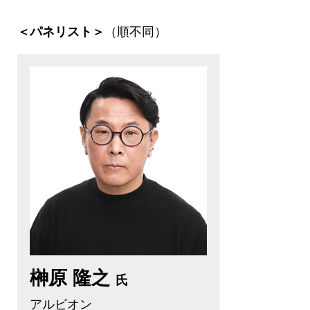
（順不同）
＜パネリスト＞
榊原 隆之
氏
アルビオン