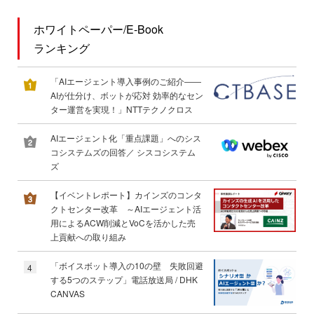
ホワイトペーパー/E-Book
ランキング
「AIエージェント導入事例のご紹介――
AIが仕分け、ボットが応対 効率的なセン
ター運営を実現！」NTTテクノクロス
AIエージェント化「重点課題」へのシス
コシステムズの回答／ シスコシステム
ズ
【イベントレポート】カインズのコンタ
クトセンター改革 ～AIエージェント活
用によるACW削減とVoCを活かした売
上貢献への取り組み
「ボイスボット導入の10の壁 失敗回避
4
する5つのステップ」電話放送局 / DHK
CANVAS