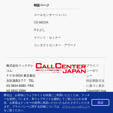
特設ページ
コールセンタージャパン
CS MEDIA
ITさがし
イベント・セミナー
コンタクトセンター・アワード
株式会社リックテレ
プライバ
コム
シーポリ
〒113-0034 東京都文
シー
京区湯島3-7-7 TEL
特定商取引法
03-3834-8380 / FAX
に基づく表示
03-3832-2990
Copyright ©ca
弊社は、お客様にウェブサイトを快適にご利用いただくため、クッキ
llcenter-japan.
ーを使用しています。本ウェブサイトを継続してご覧になられる場
com All Right
承諾
合、お客様はクッキーの使用に承諾いただいたものとさせていただき
Reserved.
ます。プライバシーに関する詳細については、
プライバシーポリシー
をご覧ください。