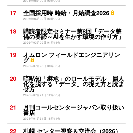
2024年08月20日 00時00分
17
全国採用時 時給・月給調査2026
2026年06月20日 00時00分
18
購読者限定セミナー第8回「データ整
備の要諦～AIを生かす環境の作り方」
2026年03月09日 01時14分
19
オムロン フィールドエンジニアリン
グ
2026年07月20日 00時00分
20
暗黙知「継承」のロールモデル 属人
化を脱する「データ」の捉え方と読ま
せ方
2026年07月21日 12時00分
21
月刊コールセンタージャパン取り扱い
書店
2024年01月31日 18時11分
22
札幌 センター視察＆交流会（2026）