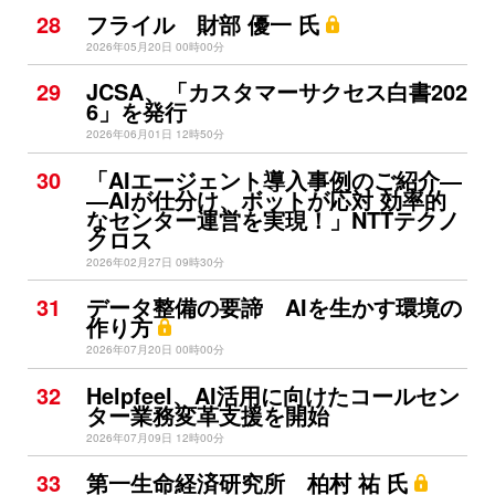
28
フライル 財部 優一 氏
2026年05月20日 00時00分
29
JCSA、「カスタマーサクセス白書202
6」を発行
2026年06月01日 12時50分
30
「AIエージェント導入事例のご紹介―
―AIが仕分け、ボットが応対 効率的
なセンター運営を実現！」NTTテクノ
クロス
2026年02月27日 09時30分
31
データ整備の要諦 AIを生かす環境の
作り方
2026年07月20日 00時00分
32
Helpfeel、AI活用に向けたコールセン
ター業務変革支援を開始
2026年07月09日 12時00分
33
第一生命経済研究所 柏村 祐 氏