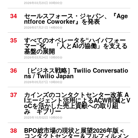
2026年03月20日 00時00分
34
セールスフォース・ジャパン、『Age
ntforce Coworker』を発表
2026年07月21日 14時00分
35
すべてのオペレータを“ハイパフォー
マー”化 「人とAIの協働」を支える
基盤の展開
2026年03月24日 10時00分
36
［ビジネス戦略］Twilio Conversatio
ns / Twilio Japan
2026年05月27日 10時00分
37
カインズのコンタクトセンター改革 A
Iエージェント活用によるACW削減とV
oCを活かした売上貢献への取り組
み ギブリー
2025年10月02日 10時00分
38
BPO総市場の現状と展望2026年版＜
コンタクトセンター＆フルフィルメン