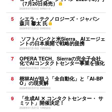
（7月20日発売）
2026年07月20日 00時01分
5
シエラ・テクノロジーズ・ジャパン
森川 馨太 氏
2026年07月20日 00時00分
6
ソフトバンクと米Sierra、AIエージェ
ントの日本展開で戦略的提携
2026年07月15日 15時00分
7
OPERA TECH、Sierraの完全子会社
化でAIコンタクトセンター事業を強化
2026年04月08日 15時07分
8
樹林AIが狙う「全自動化」と「AI-BP
O」の現実解
2026年05月07日 09時00分
9
「生成AI ✕ コンタクトセンター・ サ
ミット」開催決定！
2026年01月27日 10時52分