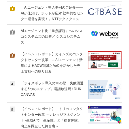
「AIエージェント導入事例のご紹介――
AIが仕分け、ボットが応対 効率的なセン
ター運営を実現！」NTTテクノクロス
AIエージェント化「重点課題」へのシス
コシステムズの回答／ シスコシステム
ズ
【イベントレポート】カインズのコンタ
クトセンター改革 ～AIエージェント活
用によるACW削減とVoCを活かした売
上貢献への取り組み
「ボイスボット導入の10の壁 失敗回避
4
する5つのステップ」電話放送局 / DHK
CANVAS
【イベントレポート】ニトリのコンタク
5
トセンター改革 ～ナレッジマネジメン
ト×生成AIで「生産性」と「顧客体験」
向上を両立した舞台裏～