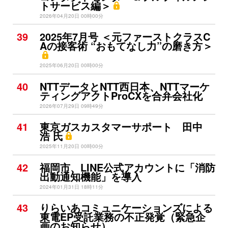
トサービス編＞
2026年04月20日 00時00分
39
2025年7月号 ＜元ファーストクラスC
Aの接客術 “おもてなし力”の磨き方＞
2025年06月20日 00時00分
40
NTTデータとNTT西日本、NTTマーケ
ティングアクトProCXを合弁会社化
2026年07月29日 09時49分
41
東京ガスカスタマーサポート 田中
浩 氏
2025年11月20日 00時00分
42
福岡市、LINE公式アカウントに「消防
出動通知機能」を導入
2024年01月31日 18時11分
43
りらいあコミュニケーションズによる
東電EP受託業務の不正発覚（緊急企
画のお知らせ）