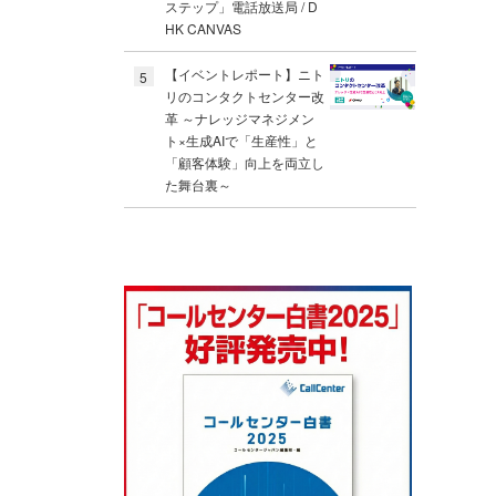
ステップ」電話放送局 / D
HK CANVAS
【イベントレポート】ニト
5
リのコンタクトセンター改
革 ～ナレッジマネジメン
ト×生成AIで「生産性」と
「顧客体験」向上を両立し
た舞台裏～