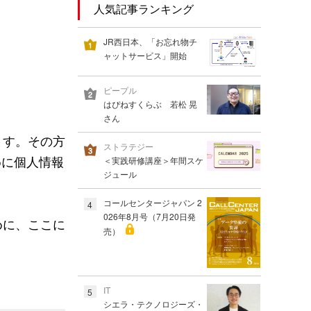
人気記事ランキング
JR西日本、「お忘れ物チ
ャットサービス」開始
ピープル
はぴねすくらぶ 若松 晃
さん
ます。その方
ストラテジー
めに個人情報
＜実践研修講座＞年間スケ
ジュール
コールセンタージャパン 2
4
026年8月号（7月20日発
めに、ここに
売）
IT
5
シエラ・テクノロジーズ・