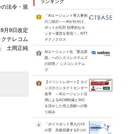
ランキング
外の法令・規
「AIエージェント導入事例
のご紹介――AIが仕分け、
ボットが応対 効率的なセ
年9月9日改定
ンター運営を実現！」NTT
ックテレコム
テクノクロス
長 土岡正純
AIエージェント化「重点課
題」へのシスコシステムズ
の回答／ シスコシステム
ズ
【イベントレポート】カイ
ンズのコンタクトセンター
改革 ～AIエージェント活
用によるACW削減とVoC
を活かした売上貢献への取
り組み
「ボイスボット導入の10
4
の壁 失敗回避する5つの