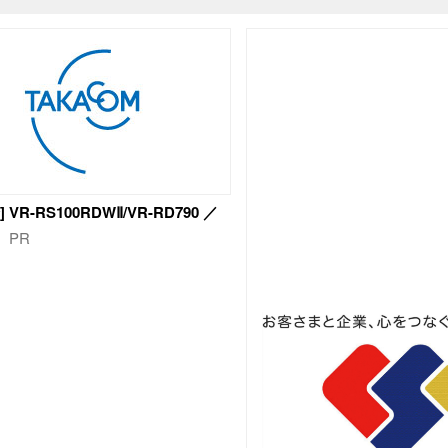
 VR-RS100RDWⅡ/VR-RD790 ／
PR