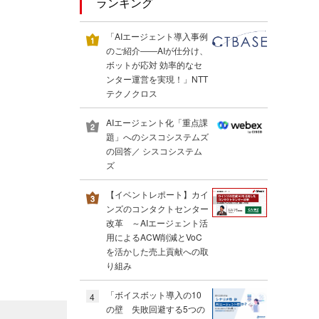
ランキング
「AIエージェント導入事例
のご紹介――AIが仕分け、
ボットが応対 効率的なセ
ンター運営を実現！」NTT
テクノクロス
AIエージェント化「重点課
題」へのシスコシステムズ
の回答／ シスコシステム
ズ
【イベントレポート】カイ
ンズのコンタクトセンター
改革 ～AIエージェント活
用によるACW削減とVoC
を活かした売上貢献への取
り組み
「ボイスボット導入の10
4
の壁 失敗回避する5つの