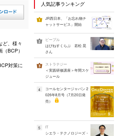
人気記事ランキング
JR西日本、「お忘れ物チ
ャットサービス」開始
ピープル
など、様々
はぴねすくらぶ 若松 晃
（BCP）
さん
ストラテジー
CP対策に
＜実践研修講座＞年間スケ
ジュール
コールセンタージャパン 2
4
026年8月号（7月20日発
売）
IT
5
シエラ・テクノロジーズ・