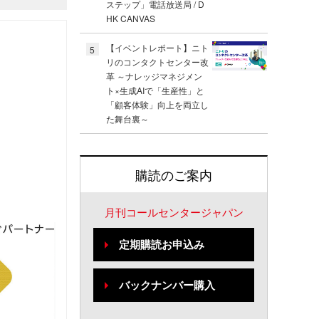
ステップ」電話放送局 / D
HK CANVAS
【イベントレポート】ニト
5
リのコンタクトセンター改
革 ～ナレッジマネジメン
ト×生成AIで「生産性」と
「顧客体験」向上を両立し
た舞台裏～
購読のご案内
月刊コールセンタージャパン
定期購読お申込み
バックナンバー購入