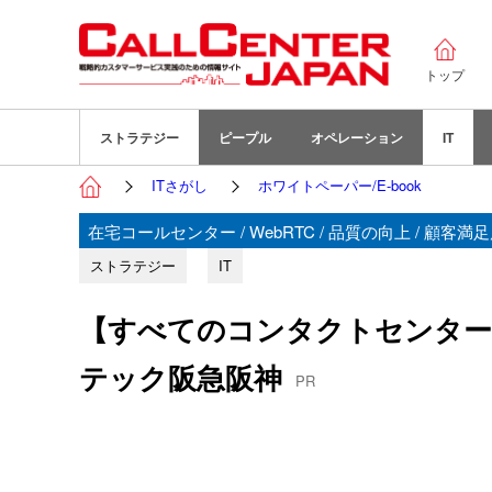
トップ
ストラテジー
ピープル
オペレーション
IT
ITさがし
ホワイトペーパー/E-book
在宅コールセンター / WebRTC / 品質の向上 / 顧客
ストラテジー
IT
【すべてのコンタクトセンター必
テック阪急阪神
PR