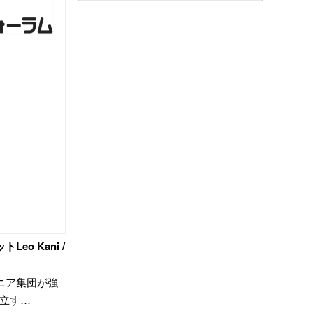
eo Kani /
ニア集団が強
両立す…