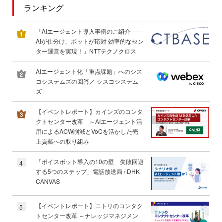
ランキング
「AIエージェント導入事例のご紹介――
AIが仕分け、ボットが応対 効率的なセン
ター運営を実現！」NTTテクノクロス
AIエージェント化「重点課題」へのシス
コシステムズの回答／ シスコシステム
ズ
【イベントレポート】カインズのコンタ
クトセンター改革 ～AIエージェント活
用によるACW削減とVoCを活かした売
上貢献への取り組み
「ボイスボット導入の10の壁 失敗回避
4
する5つのステップ」電話放送局 / DHK
CANVAS
【イベントレポート】ニトリのコンタク
5
トセンター改革 ～ナレッジマネジメン