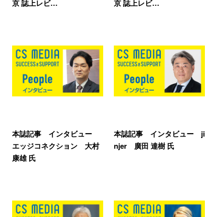
京 誌上レビ…
京 誌上レビ…
本誌記事 インタビュー
本誌記事 インタビュー ji
エッジコネクション 大村
njer 廣田 達樹 氏
康雄 氏