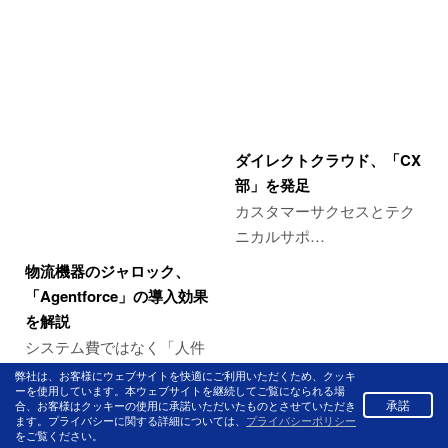
ダイレクトクラウド、「CX
部」を発足
カスタマーサクセスとテク
ニカルサポ…
物流機器のジャロック、
「Agentforce」の導入効果
を解説
システム費ではなく「人件
費」として…
弊社は、お客様にウェブサイトを快適にご利用いただくため、クッキ
ーを使用しています。本ウェブサイトを継続してご覧になられる場
承諾
合、お客様はクッキーの使用に承諾いただいたものとさせていただき
ます。プライバシーに関する詳細については、
プライバシーポリシー
をご覧ください。