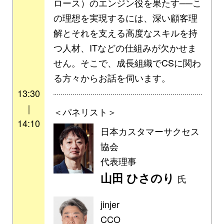
ロース）のエンジン役を果たす──こ
の理想を実現するには、深い顧客理
解とそれを支える高度なスキルを持
つ人材、ITなどの仕組みが欠かせま
せん。そこで、成長組織でCSに関わ
る方々からお話を伺います。
13:30
｜
＜パネリスト＞
14:10
日本カスタマーサクセス
協会
代表理事
山田 ひさのり
氏
jinjer
CCO