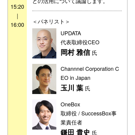
どの活用について議論します。
15:20
｜
＜パネリスト＞
16:00
UPDATA
代表取締役CEO
岡村 雅信
氏
Channnel Corporation C
EO in Japan
玉川 葉
氏
OneBox
取締役 / SuccessBox事
業責任者
鎌田 貴史
氏