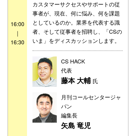
カスタマーサクセスやサポートの従
事者が、現在、何に悩み、何を課題
としているのか。業界を代表する識
16:00
者、そして従事者を招聘し、「CSの
｜
いま」をディスカッションします。
16:30
CS HACK
代表
藤本 大輔
氏
月刊コールセンタージャ
パン
編集長
矢島 竜児