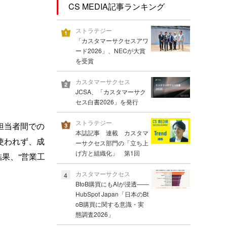
CS MEDIA記事ランキング
ストラテジー
「カスタマーサクセスアワ
ード2026」、NECが大賞
を受賞
カスタマーサクセス
JCSA、「カスタマーサク
セス白書2026」を発行
ストラテジー
担当者間での
本誌記事 連載 カスタマ
使われず、成
ーサクセス部門の「立ち上
げ方と組織化」 第1回
結果、“営業工
カスタマーサクセス
4
BtoB購買にもAIが浸透――
HubSpot Japan「日本のBt
oB購買に関する意識・実
態調査2026」