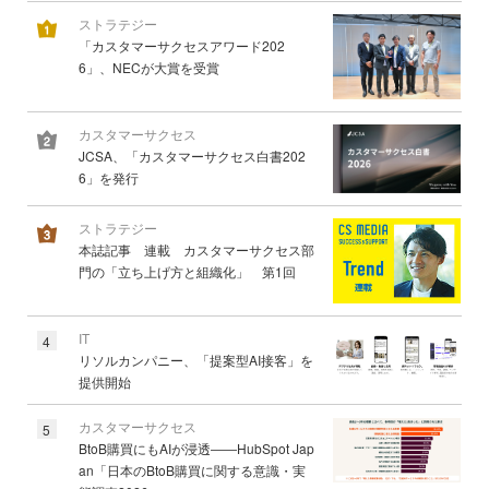
ストラテジー
「カスタマーサクセスアワード202
6」、NECが大賞を受賞
カスタマーサクセス
JCSA、「カスタマーサクセス白書202
6」を発行
ストラテジー
本誌記事 連載 カスタマーサクセス部
門の「立ち上げ方と組織化」 第1回
IT
4
リソルカンパニー、「提案型AI接客」を
提供開始
カスタマーサクセス
5
BtoB購買にもAIが浸透――HubSpot Jap
an「日本のBtoB購買に関する意識・実