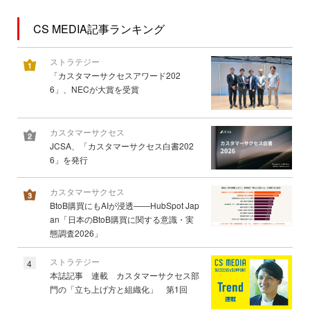
CS MEDIA記事ランキング
ストラテジー
「カスタマーサクセスアワード202
6」、NECが大賞を受賞
カスタマーサクセス
JCSA、「カスタマーサクセス白書202
6」を発行
カスタマーサクセス
BtoB購買にもAIが浸透――HubSpot Jap
an「日本のBtoB購買に関する意識・実
態調査2026」
ストラテジー
4
本誌記事 連載 カスタマーサクセス部
門の「立ち上げ方と組織化」 第1回