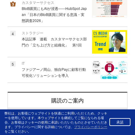
カスタマーサクセス
BtoB購買にもAIが浸透――HubSpot Jap
an「日本のBtoB購買に関する意識・実
態調査2026」
ストラテジー
4
本誌記事 連載 カスタマーサクセス部
門の「立ち上げ方と組織化」 第1回
IT
5
ファジアーノ岡山、独自Payに顧客行動
可視化ソリューションを導入
購読のご案内
弊社は、お客様にウェブサイトを快適にご利用いただくため、クッキ
月刊コールセンタージャパン
ーを使用しています。本ウェブサイトを継続してご覧になられる場
承諾
合、お客様はクッキーの使用に承諾いただいたものとさせていただき
ます。プライバシーに関する詳細については、
プライバシーポリシー
定期購読お申込み
をご覧ください。