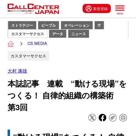
新規登録
ストラテジー
ピープル
オペレーション
IT
カスタマーサクセス
データ
ニュース
CS MEDIA
カスタマーサクセス
大村 康雄
本誌記事 連載 “動ける現場”を
つくる！ 自律的組織の構築術
第3回