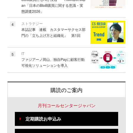
an「日本のBtoB購買に関する意識・実
態調査2026」
ストラテジー
4
本誌記事 連載 カスタマーサクセス部
門の「立ち上げ方と組織化」 第1回
IT
5
ファジアーノ岡山、独自Payに顧客行動
可視化ソリューションを導入
購読のご案内
月刊コールセンタージャパン
定期購読お申込み