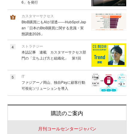
6」を発行
カスタマーサクセス
BtoB購買にもAIが浸透――HubSpot Jap
an「日本のBtoB購買に関する意識・実
態調査2026」
ストラテジー
4
本誌記事 連載 カスタマーサクセス部
門の「立ち上げ方と組織化」 第1回
IT
5
ファジアーノ岡山、独自Payに顧客行動
可視化ソリューションを導入
購読のご案内
月刊コールセンタージャパン