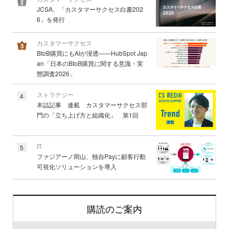
JCSA、「カスタマーサクセス白書202
6」を発行
カスタマーサクセス
BtoB購買にもAIが浸透――HubSpot Jap
an「日本のBtoB購買に関する意識・実
態調査2026」
ストラテジー
4
本誌記事 連載 カスタマーサクセス部
門の「立ち上げ方と組織化」 第1回
IT
5
ファジアーノ岡山、独自Payに顧客行動
可視化ソリューションを導入
購読のご案内