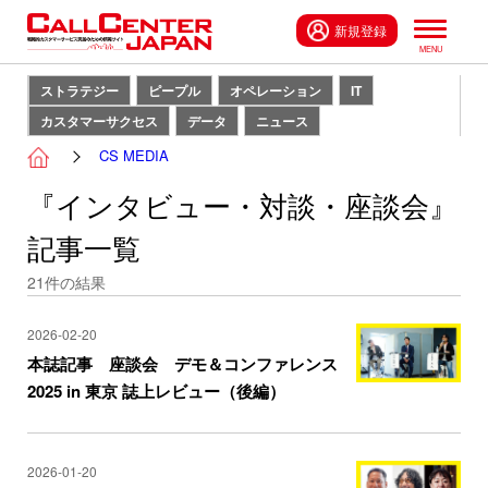
新規登録
ストラテジー
ピープル
オペレーション
IT
カスタマーサクセス
データ
ニュース
CS MEDIA
『インタビュー・対談・座談会』
記事一覧
21
件の結果
2026-02-20
本誌記事 座談会 デモ＆コンファレンス
2025 in 東京 誌上レビュー（後編）
2026-01-20