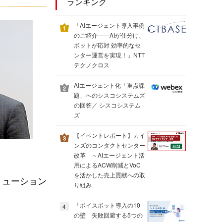
ランキング
「AIエージェント導入事例
のご紹介――AIが仕分け、
ボットが応対 効率的なセ
ンター運営を実現！」NTT
テクノクロス
AIエージェント化「重点課
題」へのシスコシステムズ
の回答／ シスコシステム
ズ
【イベントレポート】カイ
ンズのコンタクトセンター
改革 ～AIエージェント活
用によるACW削減とVoC
を活かした売上貢献への取
リューション
り組み
「ボイスボット導入の10
4
の壁 失敗回避する5つの