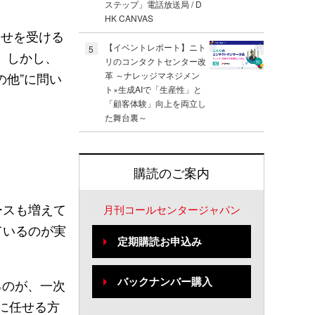
ステップ」電話放送局 / D
HK CANVAS
わせを受ける
【イベントレポート】ニト
5
。しかし、
リのコンタクトセンター改
の他”に問い
革 ～ナレッジマネジメン
ト×生成AIで「生産性」と
「顧客体験」向上を両立し
た舞台裏～
購読のご案内
ースも増えて
月刊コールセンタージャパン
ているのが実
定期購読お申込み
バックナンバー購入
るのが、一次
Iに任せる方