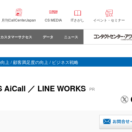
月刊CallCenterJapan
CS MEDIA
ITさがし
イベント・セミナー
カスタマーサクセス
データ
ニュース
性の向上 / 顧客満足度の向上 / ビジネス戦略
iCall ／ LINE WORKS
PR