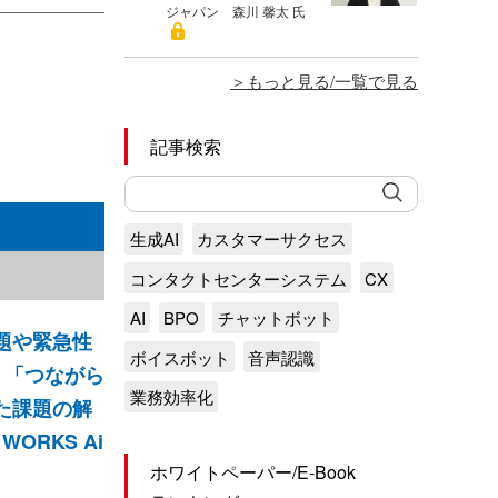
ジャパン 森川 馨太 氏
もっと見る/一覧で見る
記事検索
生成AI
カスタマーサクセス
コンタクトセンターシステム
CX
AI
BPO
チャットボット
題や緊急性
ボイスボット
音声認識
、「つながら
業務効率化
た課題の解
ORKS Ai
ホワイトペーパー/E-Book