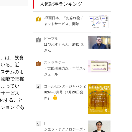
人気記事ランキング
JR西日本、「お忘れ物チ
ャットサービス」開始
ピープル
はぴねすくらぶ 若松 晃
さん
ll」は、飲食
ストラテジー
ている。近
＜実践研修講座＞年間スケ
システムのよ
ジュール
期段階で把握
高まってい
コールセンタージャパン 2
4
新サービス
026年8月号（7月20日発
売）
特化すること
ーションであ
IT
5
シエラ・テクノロジーズ・