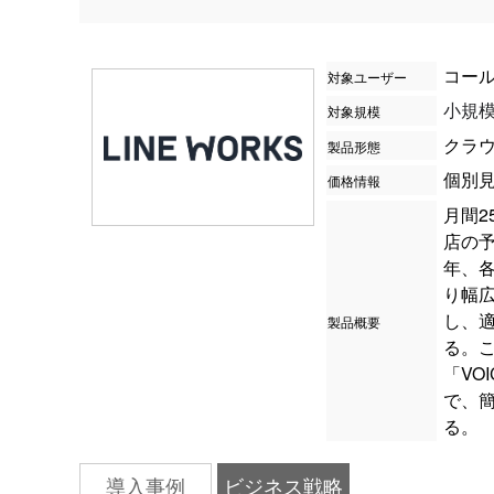
コー
対象ユーザー
対象規模
小規
クラ
製品形態
価格情報
個別
月間2
店の
年、
り幅
し、
製品概要
る。
「VO
で、
る。
導入事例
ビジネス戦略