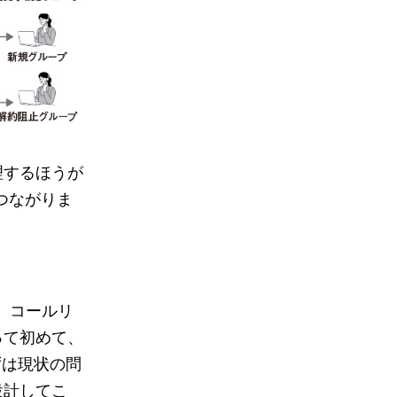
理するほうが
つながりま
、コールリ
って初めて、
ずは現状の問
設計してこ