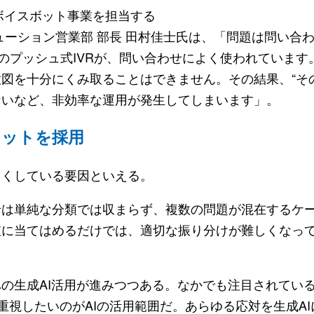
でボイスボット事業を担当する
ューション営業部 部長 田村佳士氏は、「問題は問い合
型のプッシュ式IVRが、問い合わせによく使われています
図を十分にくみ取ることはできません。その結果、“そ
ないなど、非効率な運用が発生してしまいます」。
リットを採用
くしている要因といえる。
は単純な分類では収まらず、複数の問題が混在するケ
肢に当てはめるだけでは、適切な振り分けが難しくなっ
の生成AI活用が進みつつある。なかでも注目されてい
で重視したいのがAIの活用範囲だ。あらゆる応対を生成A