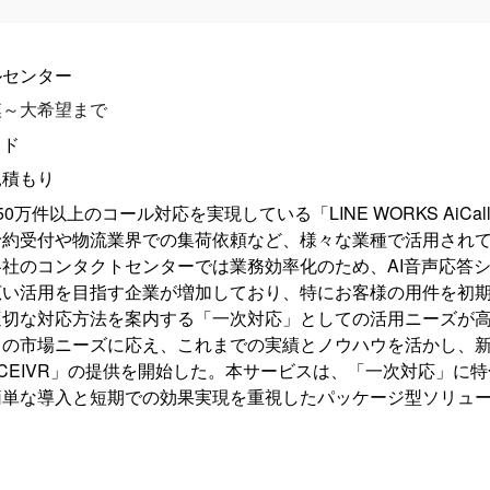
ルセンター
模～大希望まで
ウド
見積もり
50万件以上のコール対応を実現している「LINE WORKS AiCa
予約受付や物流業界での集荷依頼など、様々な業種で活用され
各社のコンタクトセンターでは業務効率化のため、AI音声応答
広い活用を目指す企業が増加しており、特にお客様の用件を初
適切な対応方法を案内する「一次対応」としての活用ニーズが
この市場ニーズに応え、これまでの実績とノウハウを活かし、
ICEIVR」の提供を開始した。本サービスは、「一次対応」に
簡単な導入と短期での効果実現を重視したパッケージ型ソリュ