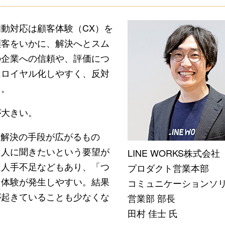
動対応は顧客体験（CX）を
顧客をいかに、解決へとスム
の企業への信頼や、評価につ
はロイヤル化しやすく、反対
う。
大きい。
己解決の手段が広がるもの
、人に聞きたいという要望が
LINE WORKS株式会社
は人手不足などもあり、「つ
プロダクト営業本部
た体験が発生しやすい。結果
コミュニケーションソ
が起きていることも少なくな
営業部 部長
田村 佳士 氏