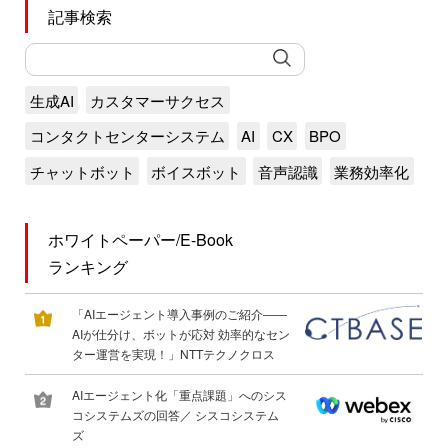
記事検索
生成AI
カスタマーサクセス
コンタクトセンターシステム
AI
CX
BPO
チャットボット
ボイスボット
音声認識
業務効率化
ホワイトペーパー/E-Book
ランキング
「AIエージェント導入事例のご紹介――
AIが仕分け、ボットが応対 効率的なセン
ター運営を実現！」NTTテクノクロス
AIエージェント化「重点課題」へのシス
コシステムズの回答／ シスコシステム
ズ