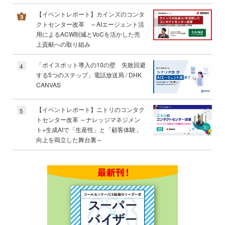
【イベントレポート】カインズのコンタ
クトセンター改革 ～AIエージェント活
用によるACW削減とVoCを活かした売
上貢献への取り組み
「ボイスボット導入の10の壁 失敗回避
4
する5つのステップ」電話放送局 / DHK
CANVAS
【イベントレポート】ニトリのコンタク
5
トセンター改革 ～ナレッジマネジメン
ト×生成AIで「生産性」と「顧客体験」
向上を両立した舞台裏～