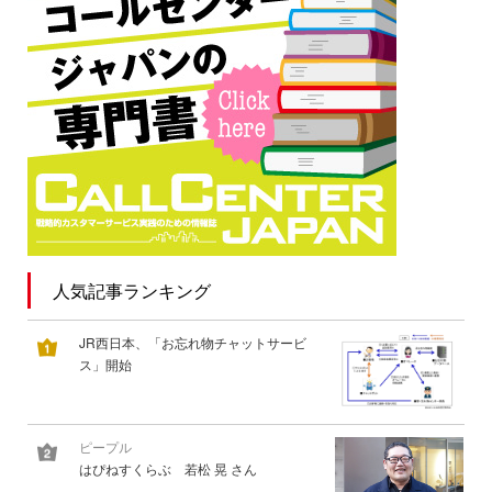
人気記事ランキング
JR西日本、「お忘れ物チャットサービ
ス」開始
ピープル
はぴねすくらぶ 若松 晃 さん