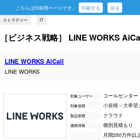
こちらは印刷用ページです。
印刷する
戻る
ストラテジー
IT
［ビジネス戦略］ LINE WORKS AiCall
LINE WORKS AiCall
LINE WORKS
コールセンター
対象ユーザー
対象規模
小規模～大希望
クラウド
製品形態
価格情報
個別見積もり
月間250万件以