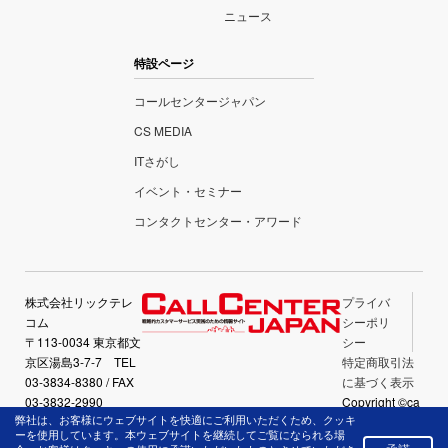
ニュース
特設ページ
コールセンタージャパン
CS MEDIA
ITさがし
イベント・セミナー
コンタクトセンター・アワード
株式会社リックテレ
プライバ
コム
シーポリ
〒113-0034 東京都文
シー
京区湯島3-7-7 TEL
特定商取引法
03-3834-8380 / FAX
に基づく表示
03-3832-2990
Copyright ©ca
弊社は、お客様にウェブサイトを快適にご利用いただくため、クッキ
llcenter-japan.
ーを使用しています。本ウェブサイトを継続してご覧になられる場
com All Right