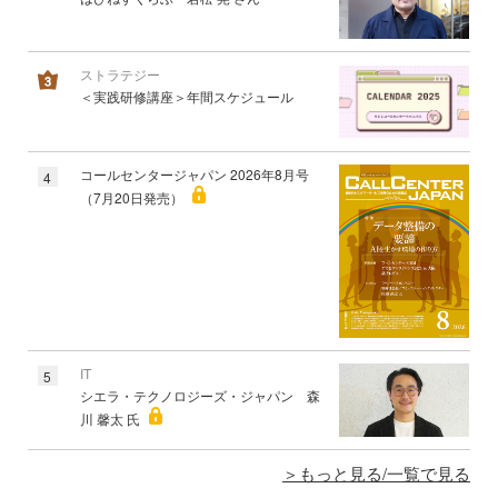
ストラテジー
＜実践研修講座＞年間スケジュール
コールセンタージャパン 2026年8月号
4
（7月20日発売）
IT
5
シエラ・テクノロジーズ・ジャパン 森
川 馨太 氏
もっと見る/一覧で見る