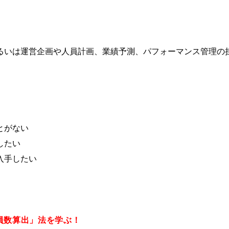
るいは運営企画や人員計画、業績予測、パフォーマンス管理の
。
とがない
したい
入手したい
員数算出」法を学ぶ！