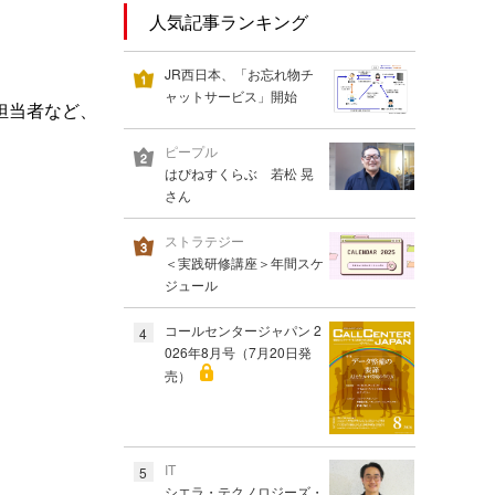
人気記事ランキング
JR西日本、「お忘れ物チ
ャットサービス」開始
担当者など、
ピープル
はぴねすくらぶ 若松 晃
さん
ストラテジー
＜実践研修講座＞年間スケ
ジュール
コールセンタージャパン 2
4
026年8月号（7月20日発
売）
IT
5
シエラ・テクノロジーズ・