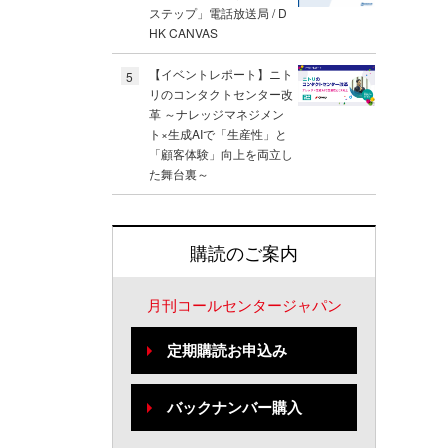
ステップ」電話放送局 / D
HK CANVAS
【イベントレポート】ニト
5
リのコンタクトセンター改
革 ～ナレッジマネジメン
ト×生成AIで「生産性」と
「顧客体験」向上を両立し
た舞台裏～
購読のご案内
月刊コールセンタージャパン
定期購読お申込み
バックナンバー購入