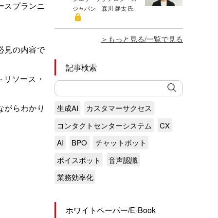
ースプランニ
ジャパン 森川 馨太 氏
もっと見る/一覧で見る
必見の内容で
記事検索
～リソース・
生成AI
カスタマーサクセス
ながらわかり
コンタクトセンターシステム
CX
AI
BPO
チャットボット
ボイスボット
音声認識
業務効率化
ホワイトペーパー/E-Book