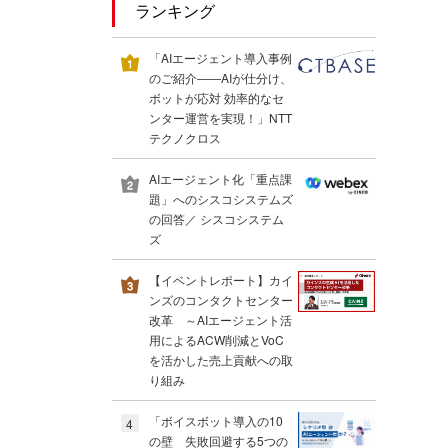
ランキング
「AIエージェント導入事例
のご紹介――AIが仕分け、
ボットが応対 効率的なセ
ンター運営を実現！」NTT
テクノクロス
AIエージェント化「重点課
題」へのシスコシステムズ
の回答／ シスコシステム
ズ
【イベントレポート】カイ
ンズのコンタクトセンター
改革 ～AIエージェント活
用によるACW削減とVoC
を活かした売上貢献への取
り組み
「ボイスボット導入の10
4
の壁 失敗回避する5つの