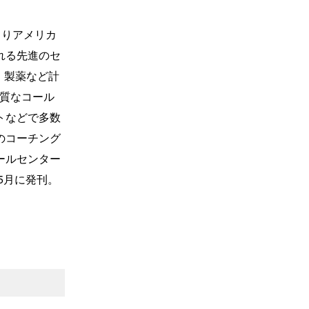
よりアメリカ
れる先進のセ
、製薬など計
品質なコール
トなどで多数
のコーチング
ールセンター
5月に発刊。