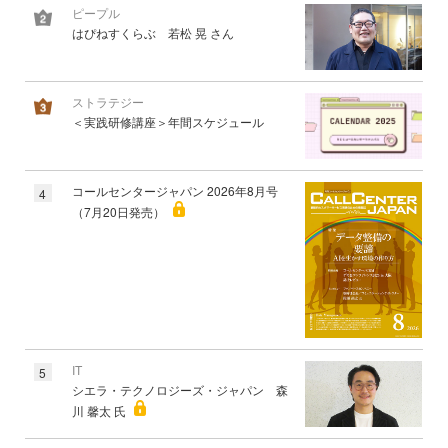
ピープル
はぴねすくらぶ 若松 晃 さん
ストラテジー
＜実践研修講座＞年間スケジュール
コールセンタージャパン 2026年8月号
4
（7月20日発売）
IT
5
シエラ・テクノロジーズ・ジャパン 森
川 馨太 氏