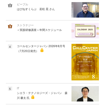
ピープル
はぴねすくらぶ 若松 晃 さん
ストラテジー
＜実践研修講座＞年間スケジュール
コールセンタージャパン 2026年8月号
4
（7月20日発売）
IT
5
シエラ・テクノロジーズ・ジャパン 森
川 馨太 氏