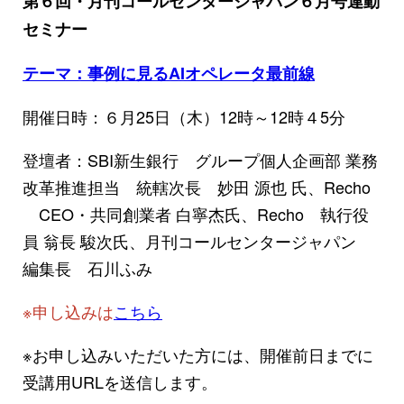
第６回・月刊コールセンタージャパン６月号連動
セミナー
テーマ：事例に見るAIオペレータ最前線
開催日時：６月25日（木）12時～12時４5分
登壇者：SBI新生銀行 グループ個人企画部 業務
改革推進担当 統轄次長 妙田 源也 氏、Recho
CEO・共同創業者 白寧杰氏、Recho 執行役
員 翁長 駿次氏、月刊コールセンタージャパン
編集長 石川ふみ
※申し込みは
こちら
※お申し込みいただいた方には、開催前日までに
受講用URLを送信します。