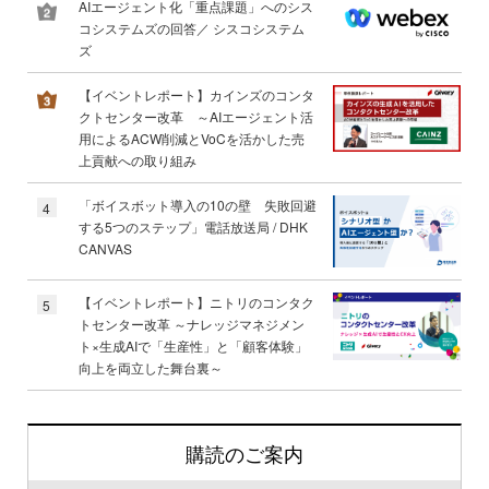
AIエージェント化「重点課題」へのシス
コシステムズの回答／ シスコシステム
ズ
【イベントレポート】カインズのコンタ
クトセンター改革 ～AIエージェント活
用によるACW削減とVoCを活かした売
上貢献への取り組み
「ボイスボット導入の10の壁 失敗回避
4
する5つのステップ」電話放送局 / DHK
CANVAS
【イベントレポート】ニトリのコンタク
5
トセンター改革 ～ナレッジマネジメン
ト×生成AIで「生産性」と「顧客体験」
向上を両立した舞台裏～
購読のご案内