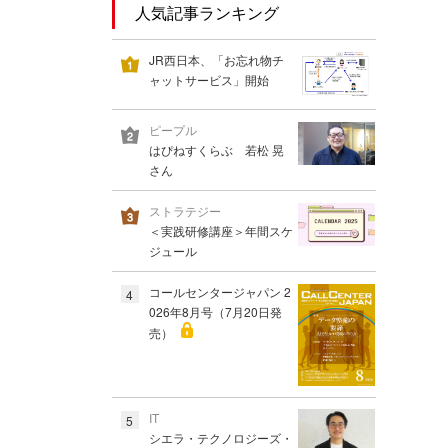
人気記事ランキング
JR西日本、「お忘れ物チ
ャットサービス」開始
ピープル
はぴねすくらぶ 若松 晃
さん
ストラテジー
＜実践研修講座＞年間スケ
ジュール
コールセンタージャパン 2
4
026年8月号（7月20日発
売）
IT
5
シエラ・テクノロジーズ・