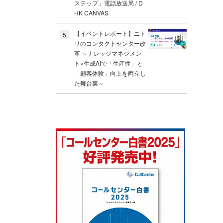
ステップ」電話放送局 / D
HK CANVAS
【イベントレポート】ニト
5
リのコンタクトセンター改
革 ～ナレッジマネジメン
ト×生成AIで「生産性」と
「顧客体験」向上を両立し
た舞台裏～