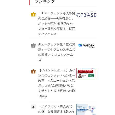
ランキング
「AIエージェント導入事例
のご紹介――AIが仕分け、
ボットが応対 効率的なセ
ンター運営を実現！」NTT
テクノクロス
AIエージェント化「重点課
題」へのシスコシステムズ
の回答／ シスコシステム
ズ
【イベントレポート】カイ
ンズのコンタクトセンター
改革 ～AIエージェント活
用によるACW削減とVoC
を活かした売上貢献への取
り組み
「ボイスボット導入の10
4
の壁 失敗回避する5つの