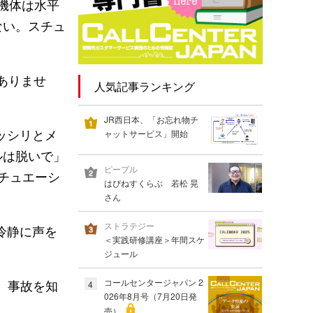
機体は水平
ない。スチュ
ありませ
人気記事ランキング
JR西日本、「お忘れ物チ
ッシリとメ
ャットサービス」開始
ルは脱いで」
ピープル
チュエーシ
はぴねすくらぶ 若松 晃
。
さん
ストラテジー
冷静に声を
＜実践研修講座＞年間スケ
ジュール
、事故を知
コールセンタージャパン 2
4
026年8月号（7月20日発
売）