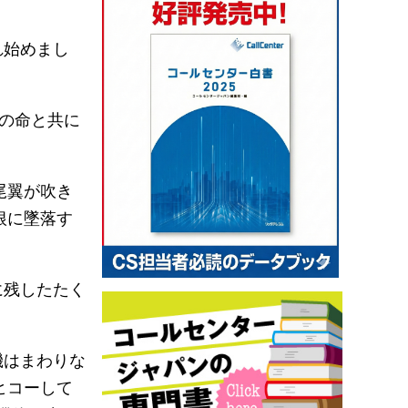
れ始めまし
の命と共に
尾翼が吹き
根に墜落す
に残したたく
機はまわりな
ヒコーして