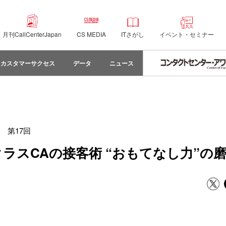
月刊CallCenterJapan
CS MEDIA
ITさがし
イベント・セミナー
カスタマーサクセス
データ
ニュース
第17回
トクラスCAの接客術 “おもてなし力”の