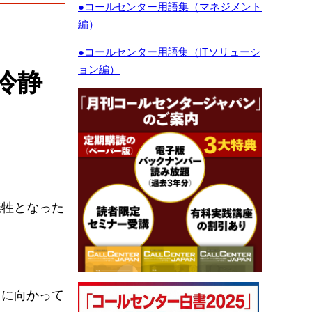
●コールセンター用語集（マネジメント
編）
●コールセンター用語集（ITソリューシ
ョン編）
冷静
犠牲となった
田に向かって