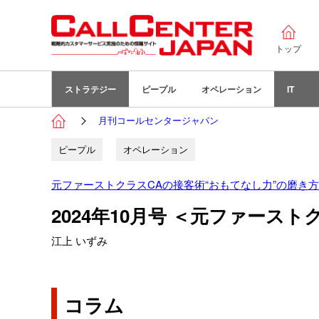
トップ
ストラテジー
ピープル
オペレーション
IT
月刊コールセンタージャパン
ピープル
オペレーション
元ファーストクラスCAの接客術“おもてなし力”の磨き方
2024年10月号 ＜元ファース
江上 いずみ
コラム