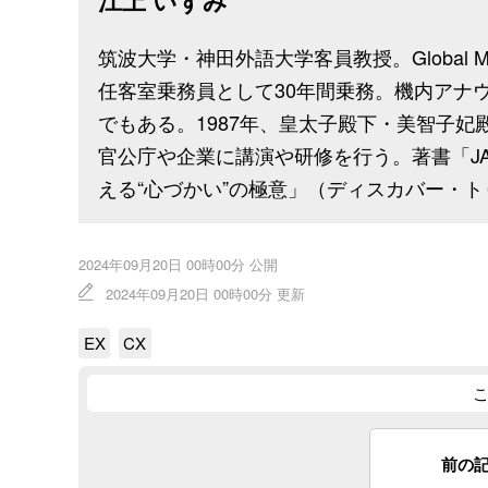
江上 いずみ
筑波大学・神田外語大学客員教授。Global M
任客室乗務員として30年間乗務。機内アナ
でもある。1987年、皇太子殿下・美智子
官公庁や企業に講演や研修を行う。著書「J
える“心づかい”の極意」（ディスカバー・
2024年09月20日 00時00分 公開
2024年09月20日 00時00分 更新
EX
CX
前の