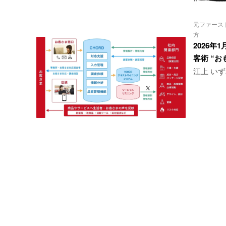
元ファース
方
2026年
客術 “
江上 い