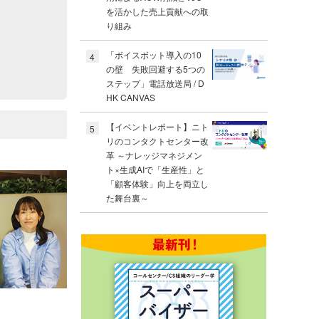
を活かした売上貢献への取
り組み
「ボイスボット導入の10
4
の壁 失敗回避する5つの
ステップ」電話放送局 / D
HK CANVAS
【イベントレポート】ニト
5
リのコンタクトセンター改
革 ～ナレッジマネジメン
ト×生成AIで「生産性」と
「顧客体験」向上を両立し
た舞台裏～