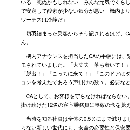
いる 死ぬかもしれない みんな元気でくらし
で安定して酸素が少ない気分が悪い 機内よ
ワーデスは冷静だ」
切羽詰まった乗客からそう記されるほど、CA
ん。
機内アナウンスを担当したCAの手帳には、
モされていました。「大丈夫 落ち着いて！
「脱出！」「こっちに来て！」「このドアはダ
ョンを考えたであろう声掛けの数々。必要な
CAとして、お客様を守らなければならない
掛け続けた12名の客室乗務員に畏敬の念を覚
当時を知る社員は全体の0.5％にまで減りま
らない新しい世代にも、安全の必要性と保安