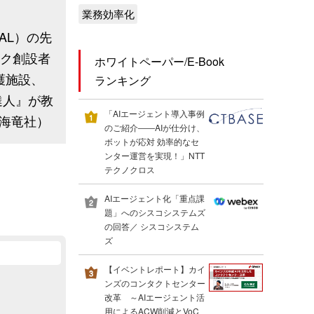
業務効率化
JAL）の先
ック創設者
ホワイトペーパー/E-Book
護施設、
ランキング
達人』が教
「AIエージェント導入事例
海竜社）
のご紹介――AIが仕分け、
ボットが応対 効率的なセ
ンター運営を実現！」NTT
テクノクロス
AIエージェント化「重点課
題」へのシスコシステムズ
の回答／ シスコシステム
ズ
【イベントレポート】カイ
ンズのコンタクトセンター
改革 ～AIエージェント活
用によるACW削減とVoC