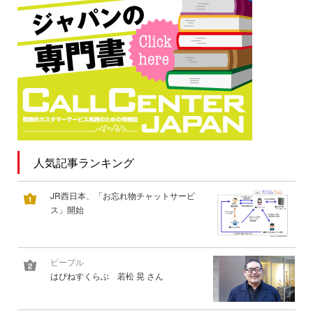
人気記事ランキング
JR西日本、「お忘れ物チャットサービ
ス」開始
ピープル
はぴねすくらぶ 若松 晃 さん