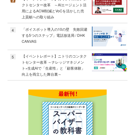
クトセンター改革 ～AIエージェント活
用によるACW削減とVoCを活かした売
上貢献への取り組み
「ボイスボット導入の10の壁 失敗回避
4
する5つのステップ」電話放送局 / DHK
CANVAS
【イベントレポート】ニトリのコンタク
5
トセンター改革 ～ナレッジマネジメン
ト×生成AIで「生産性」と「顧客体験」
向上を両立した舞台裏～