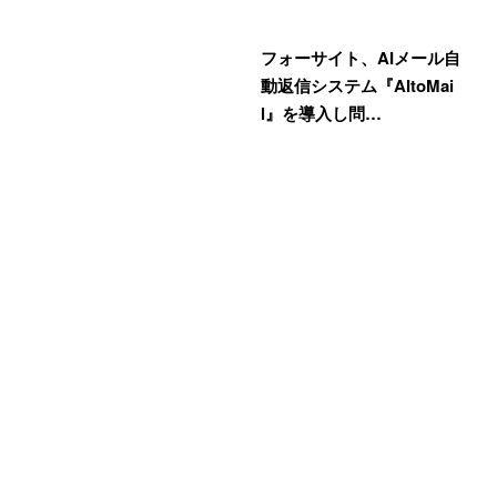
フォーサイト、AIメール自
動返信システム『AItoMai
l』を導入し問…