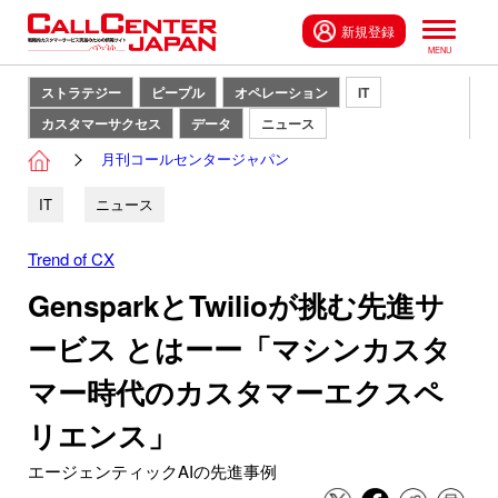
新規登録
ストラテジー
ピープル
オペレーション
IT
カスタマーサクセス
データ
ニュース
月刊コールセンタージャパン
IT
ニュース
Trend of CX
GensparkとTwilioが挑む先進サ
ービス とはーー「マシンカスタ
マー時代のカスタマーエクスペ
リエンス」
エージェンティックAIの先進事例