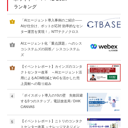
ランキング
「AIエージェント導入事例のご紹介――
AIが仕分け、ボットが応対 効率的なセン
ター運営を実現！」NTTテクノクロス
AIエージェント化「重点課題」へのシス
コシステムズの回答／ シスコシステム
ズ
【イベントレポート】カインズのコンタ
クトセンター改革 ～AIエージェント活
用によるACW削減とVoCを活かした売
上貢献への取り組み
「ボイスボット導入の10の壁 失敗回避
4
する5つのステップ」電話放送局 / DHK
CANVAS
【イベントレポート】ニトリのコンタク
5
トセンター改革 ～ナレッジマネジメン