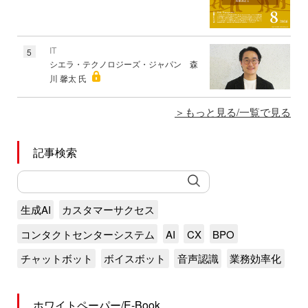
IT
5
シエラ・テクノロジーズ・ジャパン 森
川 馨太 氏
もっと見る/一覧で見る
記事検索
生成AI
カスタマーサクセス
コンタクトセンターシステム
AI
CX
BPO
チャットボット
ボイスボット
音声認識
業務効率化
ホワイトペーパー/E-Book