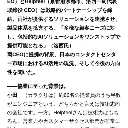
EO）とHelpfeel（京都府京都市、洛西一周代表
取締役 CEO）は戦略的パートナーシップを締
結。両社が提供するソリューションを連携させ、
製品体系を拡充する。「多様な顧客ニーズに対
し、包括的なAIソリューションをワンストップで
提供可能となる」（洛西氏）
両CEOに提携の背景、日本のコンタクトセンタ
ー市場におけるAI活用の現況、そして今後の方向
性を聞いた。
――協業に至った背景は。
（カラクリは）約60名の従業員のうち半数
小田
がエンジニアという、どちらかと言えば技術志向
の会社です。一方、Helpfeelさんは技術力はもち
ろん、営業力やカスタマーサクセス部門が非常に