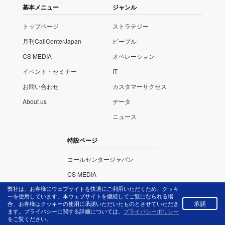
基本メニュー
ジャンル
トップページ
ストラテジー
月刊CallCenterJapan
ピープル
CS MEDIA
オペレーション
イベント・セミナー
IT
お問い合わせ
カスタマーサクセス
About us
データ
ニュース
特設ページ
コールセンタージャパン
CS MEDIA
弊社は、お客様にウェブサイトを快適にご利用いただくため、クッキ
ITさがし
ーを使用しています。本ウェブサイトを継続してご覧になられる場
承諾
合、お客様はクッキーの使用に承諾いただいたものとさせていただき
イベント・セミナー
ます。プライバシーに関する詳細については、
プライバシーポリシー
をご覧ください。
コンタクトセンター・アワード