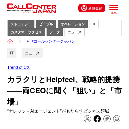
新規登録
ストラテジー
ピープル
オペレーション
IT
カスタマーサクセス
データ
ニュース
月刊コールセンタージャパン
IT
ニュース
Trend of CX
カラクリとHelpfeel、戦略的提携
――両CEOに聞く「狙い」と「市
場」
“ナレッジ＋AIエージェント”がもたらすビジネス領域