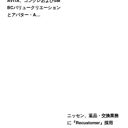
AVITA、コングレおよびSM
BCバリュークリエーション
とアバター・A…
ニッセン、返品・交換業務
に『Recustomer』採用