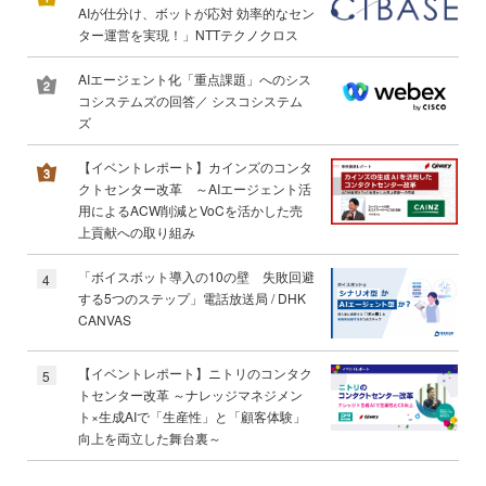
AIが仕分け、ボットが応対 効率的なセン
ター運営を実現！」NTTテクノクロス
AIエージェント化「重点課題」へのシス
コシステムズの回答／ シスコシステム
ズ
【イベントレポート】カインズのコンタ
クトセンター改革 ～AIエージェント活
用によるACW削減とVoCを活かした売
上貢献への取り組み
「ボイスボット導入の10の壁 失敗回避
4
する5つのステップ」電話放送局 / DHK
CANVAS
【イベントレポート】ニトリのコンタク
5
トセンター改革 ～ナレッジマネジメン
ト×生成AIで「生産性」と「顧客体験」
向上を両立した舞台裏～