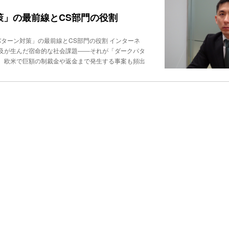
素といえる。日本最大級の顧客基盤を持つかんぽ生命
算性の追求も難しいうえに、ITによる効率化だけで
は、10拠点、実に約1000席規模。オペレータ数は
策」の最前線とCS部門の役割
cationCenter事業部 Team Leader の中
コンタクトセンターだ。問い合わせは顧客からだけで
効率を解消する電脳交通は創業10周年を迎えた。創業の
入電――ヘルプデスク対応の方が多い。かんぽ生命の
シー業界の構造的課題だった。全国には現在もタクシ
！「ダークパターン対策」の最前線とCS部門の役割 インターネ
カバーするコンタクトセンターの役割の見直し現在の
の零細企業も、すべて「無線配車」という運用モデル
及が生んだ宿命的な社会課題――それが「ダークパタ
人もの顧客を担当することになる。郵便局も、小規模
間365日稼働する配車室を持たざるを得ない。集約の
は、欧米で巨額の制裁金や返金まで発生する事案も頻出
保険商品の知識をすべて把握し、手厚いサポートを提
社が着手したのがクラウド型の配車システムの構築
ス」を取り巻く大きなテーマだ。2024年に設立さ
ターだけでなく現場で直接、お客様に接するコンサル
ターで受託するビジネスを立ち上げた。現在はクラウ
べき役割を検証する。 「申し込みはワンクリックで
様のアフターフォローもコンタクトセンターの大きな
電脳交通コミュニケーションセンター
「初回お試し価格と書いているので購入したら、その
。同社が推進したのは、まずバックオフィス業務の徹
たが、翌日以降も売り切れになっていない」――We
ベースの手続き業務のデジタル化であり、その結果、
ークパターン」と呼ばれる不当かつ不公正な行為だ。
応を実施することとした。 カスタマーサポートに求
 Brignull）氏が提唱。「ユーザーの意図に反して何
（１）事務には精通しているものの顧客対応の経験は
れるトリック」と定義されている。2022年には経
応の経緯やデータを営業職員と連携できる仕組み――
CDによるダークパターンのカテゴリーと類型（クリッ
ニュアルは、実に6000ページにおよび、使いこな
年は“ディセプティブデザイン”という呼称が一般化
習熟は極めて難しい。（２）も、すべての顧客接点の
欺くデザインやUIになっているケースも含むという定
していた。「これらを一挙に実現できるシステム基盤
しがちだが、実際の定義では、その範囲ははるかに広
I導入に踏み切った。カスタマーサービス推進部の田代
を追求するあまり、悪意なく実装した「過失」もダー
局長これらの“欺瞞的行為”は、短期的には「売れる
「騙された」と認識した瞬間、その企業のブランド力
質と見なされれば詐欺的サイトと同列に扱われ、SNS
示すのは、具体例のほんの一部だが、多くのサイトが