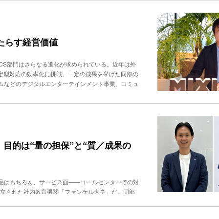
もちろんAIがかける電話といえども、レストラン予約
）、カラクリの小田志門代表取締役 CEO（右）――協業
ってこなければFAQでは解決できない。これではもは
それだけで「二度と使われなくなる」ほどのネガティ
eelさんのソリューションは、FAQなどコンタクトセ
に大企業が運用する樹林AIのファウンダー（創業
て高い成功率を維持し、かつ音声品質も高いと評価されてい
バーしています。一方、カラクリが提唱するAIエージ
ニケーション・コストの上昇」を最大の課題として指
ットフォーマーの機能開発やローンチまでの速度は、一
参照先のひとつとしてHelpfeelさんのナレッジを
ョアを含めた選択肢があるが、日本はそうはいかな
もたらす経営価値
てAPIを柔軟に活用でき、ローンチまでの足かせになる
lpfeelの）ソリューションを導入している企業にと
ターは、大きな危機に直面している」（ライス氏）。
I活用は、モデル（LLM）の性能だけで優劣は決まら
ます。例えば本人確認や手続き系の用件で参照・変更と
日まで含めた応対を人手で維持するのは困難を通り越し
で、その点でもTwilioのソリューションは大きな
です。洛西 カラクリさんのAIエージェントは、現段
、CS部門はさらなる進化が求められている。近年は外
置を繰り返す運営モデルは限界だ。ライス氏は「応答
タマー時代」の先進事例現段階では、「AI（ロボッ
携をはじめ、マーケットから非常に高い評価を得られ
る定型対応の効率化に挑戦。一定の成果を挙げた同部の
機会の双方を損なっています」と強調、樹林AIはこ
飲食店では、「AIによる電話での予約」を受け付けな
きるメリットは大きいと捉えています。氾濫する「なん
ムなどのデジタルエンターテインメント事業、コミュ
まざまなコミュニケーション・プラットフォームやア
を考慮に入れると、消費者の代わりに企業の窓口にコン
おける生成AI活用のトレンドについてどう捉えていま
I。CS部門では、主にモバイルゲームに関する顧客対
しはじめているが、その多くは、少なくとも現段階では
える。Twilio Japanの中村氏は、「近い将来、
ン、とくにチャットボットツールが登場しています。
ースなどの投票アプリ）のサポートも実施している。C
ミュニケーションの自動化を標榜しており、その点は大
プロダクトやソリューションはそうした時代を見据えて開
る一方、さしてクオリティの高くない“なんちゃって
対応を担う運用グループ、不正行為や誹謗中傷通報など
 多言語対応（105言語）かつマルチモーダル 拡張
りAIと人を情報でつなぐ仕組みを構築したい」と方針
ェントと“なんちゃって”の違いについて。洛西 Cha
ループがある。一方、CX部は仙台の自社センターが中
を自然言語ベースで管理） 自律型ワークフロー ナレ
ーション」は、今後の顧客接点における大きなテーマ
ント開発が容易になったため、安易に導入するケースが多
務まで「AIをどう組み込むか」カギは「業務プロセス
、要約、記録連携まで自動化の対象） 高いボイスボット
や改善に苦労されているケースが目立ちます。一見、
委員会が結成され、各部署の施策がモニタリングされて
 目的は“量の担保”と“質／成果の
、後処理までを一気通貫で自動化し、例えば損害保険に
も整備されていない結果、運用が回らない、ROIが
減と顧客体験向上を両立する自己解決促進のために、チ
ス氏）というように、難易度の高い顧客対応でもこな
クリのAIエージェントは、いきなり回答を生成するの
もたらしたのが、人気ゲームタイトル「モンスタース
Iに話しかけて返事が返ってくる速度は世界最高クラス
質を上げるといった高度な機能が組み込まれていま
対の自信を持っているようだ。もちろん、ISMS認
on）だけではハルシネーションの問題をクリアできず、月間数千
品はもちろん、サービス面――コールセンターでの対
日本のコールセンターにおいて、いきなりすべての顧
性も高まります。――AIエージェント化に向けた最大
設立された社内教育機関「ファンケル大学」だ。同部
ス氏も、「もちろん、有人対応へのエスカレーションも
になっていないことです。従来から保有しているマニュ
トレーナーを置き換える「効率化／省力化」ではない。
ます」とハイブリッド運用を視野に入れた展開を見据
ボットはできてもお客様は問題解決できないレベルのケ
ることにある。導入の背景、具体的な設計プロセス、
るのも特徴の１つだ。AIの出力の間違い（ハルシネー