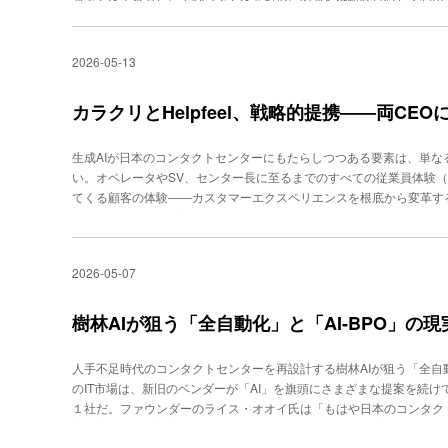
る。後者の代表格が、Genspark（ジェンスパーク）だ。もともとリ
として登場したが、最近は大幅に機能拡張しており、「AIエージェ
る。同社のスタッフ・エンジニアであるグレッグ・サン氏は、「AI
2026-05-13
こなせる人と取り残されていく人に二分するリスクがあるのは否定で
はない、大多数のナレッジワーカーはAIの進化を追いかけることが仕事で
カラクリとHelpfeel、戦略的提携――両CE
誰でもAIを使いやすくする“翻訳者”として位置づけたいと考えています
グレッグ・サン氏Twilio Japanのシニア・プリセールス・アーキ
ト「Call for Me」を提供開始現在、グローバルで約5000社が
生成AIが日本のコンタクトセンターにもたらしつつある要素は、単
に浸透しつつある。最も活用されているのは「検索からの資料作成」
い。オペレータやSV、センター長に至るまでのすべての従業員体験
模様をTVCMなどでも展開、この機能のイメージが極めて強い。しかし、
てくる顧客の体験――カスタマーエクスペリエンスを根底から変革する
声（電話）もカバーしている。「通話代行（Call for Me）」とい
ではスタートアップから大手SIに至るまで、さまざまなソリューシ
常の個人的な用件から、カスタマーサービス対応のようなビジネス上
を悩ませている状態だ。そうしたなか、生成AI登場以前からコンタク
完了できるエージェント」（サン氏）である。これはユーザーがAIに
カラクリ（東京都中央区、小田志門代表取締役 CEO）とHelpfeel
2026-05-07
問い合わせ、確認といったタスクを実行する機能だ。単に音声入力でA
ートナーシップを締結。両社が提供するソリューションを連携させ、
必要な情報を聞き出し、タスク完了後にユーザーへ結果を返す。この
括的なAIソリューションをワンストップで提供可能となる」（洛西氏
wilioの「Twilio Programmable Voice」だ。グローバル対応、
市場におけるAI活用の現況、そして今後の方向性を聞いた。――協業
樹林AIが狙う「全自動化」と「AI-BPO」の現
kがTwilioを採用した第一の理由は、「グローバル展開」 に対応できる点
業員のうち半数がエンジニアという、どちらかと言えば技術志向の会社で
上で同時に展開している。電話を使うサービスを多国展開する場合、
業力やカスタマーサクセス部門が非常に強力です。コンタクトセンタ
人手不足時代のコンタクトセンターを再設計する樹林AIが狙う「全自動
さまざまな現地独自の規制に対応しなければならない。これを国ごと
コラボレーションできれば、ソリューションの価値を広げるスピード
のIT市場は、新旧のベンダーが「AI」を旗頭にさまざまな提案を続け
む。サン氏は、「Twilioのプラットフォームを利用することで、AP
エンタープライズのお客様に多いのが、「顧客接点の全体を提案した
１社だ。ファウンダーのライス・オオイ氏は「もはや日本のコンタク
いる。さらに信頼性も高く評価された。もともと、電話というコミュ
にお応えするには包括的なソリューションを展開する必要があります。（
摘。部分的なAI対応ではない、「全自動化を見据えたAIプラットフ
で、失敗への許容度は企業／消費者ともに低い。Twilio Japanの
していますが、さらに広範囲の機能が必要になりつつある現在、より
たない、定着しないーー日本のコンタクトセンターが直面している課題