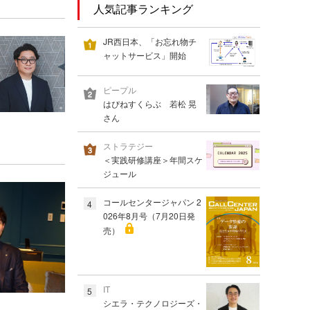
人気記事ランキング
JR西日本、「お忘れ物チ
ャットサービス」開始
ピープル
はぴねすくらぶ 若松 晃
さん
ストラテジー
＜実践研修講座＞年間スケ
ジュール
コールセンタージャパン 2
4
026年8月号（7月20日発
売）
IT
5
シエラ・テクノロジーズ・