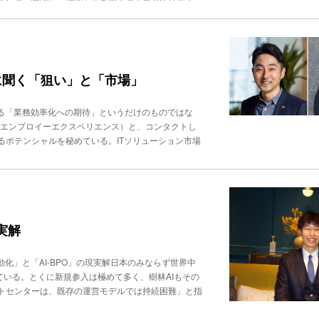
サーチとそれに基づく資料作成に強みを持つAIツール
ントプラットフォーム」として市場に認知されつつあ
は指数関数的なスピードで進化しています。結果、使い
きません」と指摘。そのうえで、「エンジニアなどで
はありません。Gensparkは、そういった方々に
Oに聞く「狙い」と「市場」
」と説明する。Gensparkのスタッフ・エンジニア、
テクトの中村光晴氏顧客接点の常識を変えるAIエージェン
導入し、うち約半数が日本というほど、国内のビジネス環境
なる「業務効率化への期待」というだけのものではな
で、高精度のプレゼンテーションを容易に作成できる
（エンプロイーエクスペリエンス）と、コンタクトし
Gensparkの入出力はテキストだけではない。音
ポテンシャルを秘めている。ITソリューション市場
うAIエージェントは、「レストランなどの予約といった日
ョンを開発・提案し、ユーザー企業はその選択にアタマ
の業務まで、電話によるタスクをエンドツーエンドで
トセンター向けAIソリューション市場を牽引してきた
依頼内容を伝えると、AIが実際に電話をかけ、予約、
（京都府京都市、洛西一周代表取締役 CEO）は戦略的パ
Iに指示する仕組みではなく、AIが相手先と会話し、
製品体系を拡充する。「多様な顧客ニーズに対し、包
サービスの基盤システムとして稼働しているのが、T
）両CEOに提携の背景、日本のコンタクトセンター
信頼性、スピード感Twilioを採用した「３つの理由」Genspar
に至った背景は。小田 （カラクリは）約60名の従
実解
だ。「通話代行（Call for Me）」は、40カ国以
す。一方、Helpfeelさんは技術力はもちろん、営
各国で電話番号を取得、通信事業者と接続し、さらに
ー市場が大きく変わりそうなタイミングでこの２社が
化」と「AI-BPO」の現実解日本のみならず世界中
に個別対応すれば、開発・運用の負荷は急激に膨ら
が加速するのではと考えました。洛西 近年、とくに
ている。とくに新規参入は極めて多く、樹林AIもその
Iを通じて必要な通話機能を迅速に実装できた」として
うえで、フォローしてほしい」というニーズで、これ
トセンターは、既存の運営モデルでは持続困難」と指
ニケーション手段は、「つながる」ことが当たり前
Helpfeelは）ナレッジベースの構築に強みを訴求
ォーマーとしての提案」を志向する。人が採れない、育
シニア・プリセールス・アーキテクト、中村光晴氏も、
提案力を強める意味でカラクリさんのソリューション
に対し、運営企業もIT各社も「生成AI」で活路を見