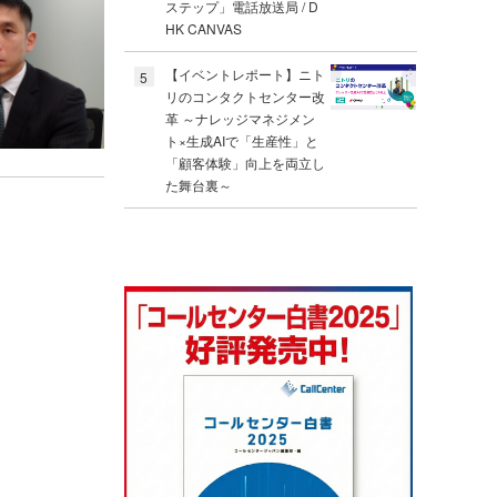
ステップ」電話放送局 / D
HK CANVAS
【イベントレポート】ニト
5
リのコンタクトセンター改
革 ～ナレッジマネジメン
ト×生成AIで「生産性」と
「顧客体験」向上を両立し
た舞台裏～