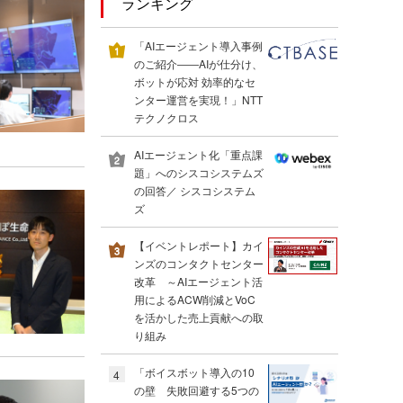
ランキング
「AIエージェント導入事例
のご紹介――AIが仕分け、
ボットが応対 効率的なセ
ンター運営を実現！」NTT
テクノクロス
AIエージェント化「重点課
題」へのシスコシステムズ
の回答／ シスコシステム
ズ
【イベントレポート】カイ
ンズのコンタクトセンター
改革 ～AIエージェント活
用によるACW削減とVoC
を活かした売上貢献への取
り組み
「ボイスボット導入の10
4
の壁 失敗回避する5つの