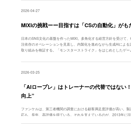
「まずは『落ちない』ということは最重要なポイント」と強調する。
に魅力を感じています。Helpfeelの洛西一周代表取締役 CEO（左
出そうと躍起になっている。なかなか電話がつながらず、メールも返
などの際、通話が切断されたりサービスが停止しているという事態は
がもたらす付加価値について、具体的に教えてください。小田 Helpf
2026-04-27
や顧客接点として機能していないといえる。2024年に創業し、すで
ブな顧客体験となり得る。「通話代行（Call for Me）」は極め
ンターで活用される最も重要な部分であるナレッジベースの多くをカ
者）、ライス・オオイ氏は、「人手不足と高離職率に起因するコミュ
る。そして、最後の評価ポイントが「開発のスピード」だ。AIプラ
ェントは単なる自動応答支援を超えた実行支援を目的としています。その
摘する。「米国などの英語圏では、インドやフィリピンなどのオフシ
MIXIの挑戦ーー目指すは「CSの自動化」が
般的に極めて早い。Gensparkも同様で、「我々の開発速度に合わせ
活用できるメリットは大きいと考えています。具体的には、すでに（He
い。日本人だけで人手不足をカバーしないといけないコンタクトセン
こともない」（サン氏）という。コンタクトセンターやCS部門でのA
っては、より容易にAIエージェントを追加できることを意味してい
樹林AI ファウンダー（創業者） ライス・オオイ氏とくに夜間や休
ない。既存のあらゆるソリューションとの迅速な接続性が大きなポイント
いったエージェンティックな対応も段階的に拡張していくことが可能
日本のSNS文化の基盤を作ったMIXI。多角化する経営方針を受けて
て不可能に近く、従来型の需要（呼量）変動に応じて採用、教育、配
強みを発揮していると言えそうだ。必ず到来する近未来「マシンカス
階では欠かせない機能のひとつである有人チャットとのスムーズな連
注依存のオペレーションを見直し、内製化を進めながら生成AIによ
率の低下、24時間対応の断念、後処理負荷の増大が、顧客体験と収益
ト）からかかってくる電話」に抵抗感を示す業種もまだ多い。例えば
ています。それを（FAQなどのナレッジベースと）合わせて展開で
取り組みを検証する。「モンスターストライク」をはじめとしたゲー
の“目詰まり状態”の解消を提案している。目指すは「完全自動化」さ
いところもある。しかし、生成AI／AIエージェントの進化スピード
ちゃってチャットボット」への危惧――現在のコンタクトセンターに
ニティ、スポーツ事業など、さまざまなビジネスドメインを持つMIX
プリケーションベンダーが生成AIに対応、顧客対応の自動化を訴求
タクトし、取引まで完結させる「マシンカスタマー時代」の到来は目前とい
すか。洛西 開発が容易になったこともあって、多数のソリューショ
応を中心に、一部の付帯サービス（例：TIPSTAR。競輪、オートレ
「部分的な自動化」を志向している。一方、樹林AIは、すべてのコ
AIによる通話体験は確実に当たり前のものになる。（Twilioも）
選択肢が増えることは事業会社の皆さまにとって大きなメリットであ
S本部は、大きくCS部とCX部で構成。CS部の中には、通常の顧客
きな違いといえる。提供するソリューションの主な特徴は以下の6点だ。
2026-03-25
発しているし、同時に人間のオペレータをより強力に支援する、つま
チャットボット”的なツールが多いのも現状です。――本物のAIエージ
を扱う健全化グループ、さらに2025年11月に発足した内製化推進グ
性・柔軟性に富んだ従量課金制 ノーコード開発環境（AIエージェント
を説明した。「マシンカスタマー・フレンドリーなサービスやソリュ
tGPTやClaudeなどの機能としてコーディング不要でのエージェ
心の実務部隊だ（図１）。図１ MIXIのCSの本部の概要戦略から実
ッジ連携（Salesforceなどとの接続を通じて、高精度な知識検索
となる。GensparkとTwilioの挑戦は、その先駆けとなりそうだ。
いですね。そうしたお客様の声を聞くと、導入した後のメンテナンス
の可視化」同社は、全社的にAI活用を推進。グループ横断のAI推進
「AIロープレ」はトレーナーの代替ではない！
性能樹林AIのソリューション全体像と特徴「音声認識から応答生成
エンドユーザーとやり取りできるレベルに見えても、ナレッジがそもそ
いる。CS部ももちろん、例外ではない。2025年は、運用コスト削
おける事故受け付けのような複雑な初動対応にも適用できる」（ライ
向上”
説明できず本稼働に至らないという事例も多いようです。小田 カラ
ャットボットの実装、メールの自動配信などを進めた。大きな成果を
せる可能性を示している。また、ボイスボット性能については、「A
ではなく、特許技術である「聞き返し」を実装しており、クエリーの
トライク」（以下、モンスト）に関する問い合わせ対応だ。
と自負しています」（ライス氏）と、認識性能とレスポンス速度には絶
す。また、単純なRAG（Retrieval-Augmented Generati
ファンケルは、第三者機関の調査における顧客満足度評価が高い。製
定など、情報セキュリティ対策も施している。とはいえ、少なくとも
件から１万件の対応を行う本番環境では深刻な問題を引き起こす可能
応も、長年、高評価を得ている。それを支えているのが、2013年に
客対応をAIオペレータで実践するのはかなりハードルが高い。ライ
の課題をどう捉えていますか。洛西 データが「AIレディ」の状態
門ではこのほど、AIロールプレイングツールを導入。その狙いは、
柔軟に可能。特定のキーワードの出現で転送するといったこともでき
アルをAIに読ませて検索できる状態にすると、それらしいチャット
人が担うべき価値はそのままに、反復練習の量と評価の納得感を高め
えている。柔軟性の高さとともに、メンテナンスなどにもAIが稼働す