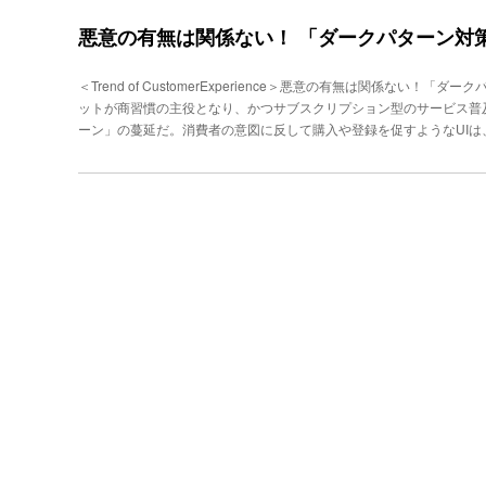
る必要がある。結果、生産性向上は、顧客維持にとって欠かせない要
は下がるという負のスパイラルも生まれている。地方交通はすでに、採
保険（以下、かんぽ生命）も例外ではない。同社のコンタクトセンター
悪意の有無は関係ない！ 「ダークパターン対
は解消できない課題を抱えた社会インフラといえる。電脳交通 事業本部 Communi
自社運営・委託合わせると約1300名に達する。国内でも有数の巨大
西大輔氏「6000社が24時間365日、配車室を持つ」業界全体の非
なく、郵便局、あるいはコンサルタント（セールスパーソン）からの
出発点となったのがコールセンター事業だ。背景にあったのは、タク
＜Trend of CustomerExperience＞悪意の有無は関係ない
コールセンターの概要（クリックして拡大可）営業現場の人手不足を
ー会社が約6000社、存在する。都市圏を中心に展開する大手も地方
ットが商習慣の主役となり、かつサブスクリプション型のサービス普
顧客数は約1692万人、単純に営業職員数で換算すると１人で約720
を2010年代まで運用していた。結果、すべてのタクシー会社が24時
ーン」の蔓延だ。消費者の意図に反して購入や登録を促すようなUI
な局では２〜３名で運営せざるを得ないケースが増えており、複雑な
余地は小さく、コストは高止まりしていた。この課題を解くため、同
しており、経営の観点からも見逃せない、「カスタマーエクスペリエン
供し続けることは極めて困難だ。「採用難の影響は、コンタクトセン
だ。ほぼ同時にそのシステムを活用した配車業務を徳島のコールセン
れたダークパターン対策協会の取り組みと合わせて、CS部門が果たす
タントや郵便局の職員不足も深刻。そこでアウトバウンドによるお客
ドシステムの導入約600社、BPO受託は約170社に広がっている。
可能なのに、解約／退会はコールセンターに電話しないとできない」
役割となっています」（カスタマーサービス推進部の田代康基部長）
まま定期購入になっていた」「在庫わずかとあったので慌てて購入し
底したDX化だった。具体的には年間100万件規模で発生していた紙
bサイトの利用における“あるあるパターン”だが、これはすべて「ダ
効率化した時間を活かし、事務部門においても、より専門的な顧客対
ダークパターンは、2010年にUXデザイナーのハリー・ブリヌル（Harry
められる要素（クリックして拡大可）そこで浮上した新たな課題が、
かを購入させたり、登録させたりするなどの行動を取らせるために使わ
少ない社員が、安心かつ効率的に顧客対応できる環境、（２）顧客対
済協力開発機構（OECD）が７カテゴリー・24類型に整理した。OE
の２点。（１）については、例えば現場業務を支えるナレッジであるマ
クして拡大可）ダークパターン対策協会の事務局長、石村卓也氏は「近
すこと自体が困難を極めていた。顧客対応の経験を積みながらの業務
しつつあります。これは、悪意の有無を問わず、結果として消費者を
情報がデジタルデータで一元化できない弊害があちこちの現場で発生
義」と説明する。『ダーク』という言葉からは悪意があるものを連想
が必要と判断」（田代部長）した結果、オールクラウド環境と生成A
いということだ。現場の担当者がKPI（クリック数や売り上げなど）
康基部長（左）、専門役の八木雄基氏（右）
クパターンとして捉えられる。ダークパターン対策協会の石村卓也事務
テンプレート」として機能する可能性はある。しかし、消費者が一度
は崩壊し、長期的なLTV（顧客生涯価値）は雲散霧消しかねない。悪
時代の広範なレピュテーションリスクを招くことになるだろう。次に