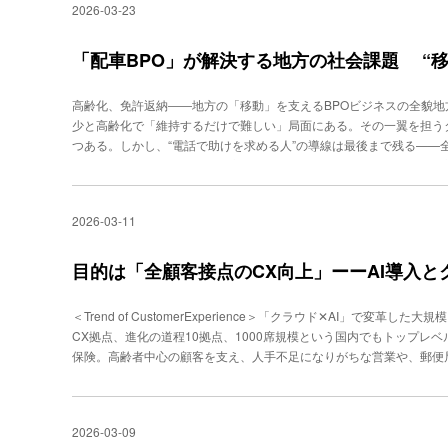
ースが頻発しているのではないでしょうか。
得られた成果、今後の展望を検証する。コンタクトセンターにおけるA
2026-03-23
ション含む）の際の稼働について、ライス氏は「一般的に担当者がプ
援、VOC分析支援など用途が広がっている。とくに最近、期待値が
る必要がありますが、樹林AIはAIエージェントのフィードバックを
集約型の職場であるコールセンター最大の「資産」である。その資産
ュニケーションのみならず、オペレーション部分の自動化が大きな訴求
「配車BPO」が解決する地方の社会課題 “
ている現在、教育に問われるべきは単なる効率化ではない。その質を
月、樹林AIの代表取締役会長に就任した大沢幸広氏は「単なるチャッ
や不満を減らす。それがコミュニケーション品質向上につながる。高
自律的に実行するAIエージェントプラットフォームとして提供しま
ケルのコンタクトセンターは、CX推進部内で編成されている。お問
高齢化、免許返納――地方の「移動」を支えるBPOビジネスの全貌
報：MKI）でコンタクトセンタービジネスを手掛けていた大沢氏は、
類。全体では約140名規模で、受注業務などの一部は外部委託しつつ
少と高齢化で「維持するだけで難しい」局面にある。その一翼を担う
用したAI-BPOビジネスも同時展開するべく、新会社、アイロビーも設
ンターだ。中心となる人材は無期契約スタッフで、継続的な育成が前
つある。しかし、“電話で助けを求める人”の導線は最後まで残る——
ず、BPOのプラットフォーマーとしての展開まで射程に入れてはじ
大学」だ。コンタクトセンター向けには４名の講師が在籍し、現場の
BPOサービスを提供する電脳交通は、その“残る領域”を事業として成
を担うAI-BPOの実装主体として位置付けられる。生成AIソリューシ
度の高さを具現化した組織であり、今回のAI導入も、ありがちな“足り
均20万件以上におよぶ受電に対応する同社のビジネス検証を通じて「
イントは、「現場業務に溶け込む仕組み」という点だ。従って、情報シ
育の拡張”という側面が強い。ファンケル大学で講師を務める栁 麻由
クシーを手配する手段として、スマホアプリはすっかり定着した。し
のを使う」というやり方ではその性能を活かすことはできない。しかし
2026-03-11
プレイング指導に時間がかかること」と強調した。ロープレ研修は、
島市、近藤洋祐社長）の事業本部CommunicationCenter事業部 T
足しており、コールセンターも同様だ。期待できるのはSVやリーダ
に１人あたりの練習回数が制約される。さらに、カリブレーションを
なる」と説明する。「都市部の配車は、リソース（タクシー）が豊富
い。すなわち、AIを導入したいが現場に運用人材がいない企業に対
的にはトレーナー個人の見立てに依存しやすい傾向は否定できない。
中心。一方、地方では需要と供給のバランスを取る難易度が跳ね上が
目的は「全顧客接点のCX向上」ーーAI導入
チングするといえる。「部分最適化」からの脱却を提案日本のコンタ
る一方で、回数をこなせない、評価の納得感に個人差が出るなどの構
いタクシーに、オーダーが立て続けに５件入るような状況では、「ど
ャットなどのコンタクト手段が比較的短期間に多様化し、かつさまざま
本部 CX推進部の小田啓之氏（左）、ファンケル大学の栁 麻由氏（右
とタクシー会社の事業継続を左右する。地方においては、オーダーに
果、“部分最適の繰り返し”で成立している側面が強い。樹林AIは、
＜Trend of CustomerExperience＞「クラウド✕AI」で変
配車の難易度は都市圏とは違う難しさがある。電脳交通のコミュニケ
「前後工程を束ねた自動化基盤」へ再定義しようとしている。競争優
CX拠点、進化の道程10拠点、1000席規模という国内でもトップレ
けばいくほど高齢者が中心となる。鉄道・バスなどの公共交通機関が
ストといったチャネルと後処理、そして運用代行（AI-BPO）まで
保険。高齢者中心の顧客を支え、人手不足になりがちな営業や、郵便
かなり多いのが実状だ。実際、電脳交通のコミュニケーションセンタ
トセンター運営企業が今、問われているのは、もはやAIを入れるか否
いる。このほど、クラウド基盤と生成AIを活用した業務改革を断行
／使えない、位置情報が取れない、説明が難しい——こうした条件が
用するのかという判断といえる。樹林AIおよび新会社アイロビーの主
は、さまざまな市場と職場を直撃している。なかでも生命保険業界の
ず、タクシー会社のビジネスにおいても取りこぼしが発生する。中西
の影響で顧客の減少は避けられず、「顧客とのつながり（エンゲージ
が絡む。つまり配車室は単なる受付ではなく、地域の移動を成立させる
2026-03-09
る。同時に、メイン顧客である高齢者にとって電話は重要な顧客接点
会社ごとに設置されていた配車室は、人材面、設備面で経営を圧迫。