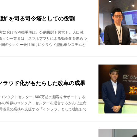
I活用は、顧客対応内容の要約、FAQ作成・更新の支
ロンプトをチェックしたり、ナレッジを見て原因を探
高まっているのが人材育成への適用だ。人材は、労働
分析させて自動修正することも可能」と説明する。コミ
が不足し、顧客満足の低下と現場の疲弊が同時進行し
点といえそうだ。AI-BPOの現実化を視野に展開２
移動”を司る司令塔としての役割
どう担保するか――学習機会を増やし、従業員の不安
トボットやボイスボットではなく、“業務そのもの”を
い教育文化の成熟度を示す「ファンケル大学」ファン
す」と強調する。もともとアダムネット（現在の三井情
い合わせ窓口、美容相談など、用件によって窓口を分
地方における移動手段は、公的機関も民営も、人口減
樹林AIのソリューションをプラットフォームとして活
も、顧客接点の中核は自社で担う内製のコンタクトセ
タクシー業界は、スマホアプリによる効率化を進めつ
立。これによって、樹林AIはSaaSの販売で終わら
提となっている。その教育を担う存在が「ファンケル
全国のタクシー会社向けにクラウド型配車システムと
めた。アイロビーは樹林の仕組みを用いて全自動運営
トレーナーとも連携している。同社の教育文化の成熟
立させている。180社からの業務委託をこなし、月平
ョンがこれまでのITソリューションと異なる最大のポ
ない教育を埋めるため”ではなく、“既存の高品質な教
コンタクトセンターの社会的役割」を再考する。 タ
ステム部門やITベンダーに丸投げして「導入したも
氏は、かつての課題について「マンツーマンのロール
かし、その配車の方法について、電脳交通（徳島県徳
、日本のとくに事業会社には、IT人材が絶対的に不
きめ細やかな指導ができる一方、受講者が増えるほど
eam Leader、中西大輔氏は「都市部と地方では大きく異
ー層だが、一朝一夕にリスキリングできるものではな
実施しても、評価のすり合わせはかなり難しい。最終
なので、『近い車を割り当てて効率化を図る』方法が
し、ソリューションと運営を束ねて提供する構想はマッ
つまり、従来型のロープレ研修は質の高さが担保され
る」（中西氏）という。例えば、地域に２台しかいな
とクラウド化がもたらした改革の成果
クトセンターは、その歴史において電話、メール、チ
造的課題を抱えているといえる。カスタマーサービス
の順番で回すか」という判断が、住民の生活の利便性
なITソリューションをインテグレーションした結
）
対して稼働できる車両はかなり少ないケースも多く、
コンタクトセンターをその「部分最適の寄せ集め」から
革した大規模コンタクトセンター1600万超の顧客をサポートする
ーションセンターの画面例さらに利用者は、地方にい
位性を断定できる段階ではないが、まずは音声、テキ
ベルの陣容のコンタクトセンターを運営するかんぽ生命
少なく、かつ免許返納などで自家用車もないケースが
を１つの構想に束ねている点で注目に値する。コンタク
局職員の業務を支援する「インフラ」として機能して
ー利用者の大半は高齢者だという。スマホを持たない
かではない。どこまで業務をAIに委ね、誰がそれを運
。その全容をレポートする。少子高齢化と労働力不足
重なると、アプリ前提の設計では交通弱者が救済でき
要メンバー
コンタクトセンターは、その波の影響が大きい。前者
氏は、「タクシー会社の売り上げのほぼすべてに配車
メント）強化」という経営課題に直面する部署でもあ
“司令塔”」と説明する。しかし、かつてはタクシー
のため、採用難においても一定の人員数は常に維持す
そしてタクシー会社が倒産すると、地域住民の利便性