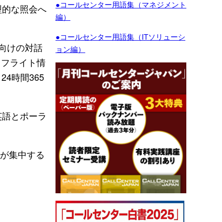
●コールセンター用語集（マネジメント
型的な照会へ
編）
●コールセンター用語集（ITソリューシ
企業向けの対話
ョン編）
、フライト情
4時間365
英語とポーラ
電が集中する