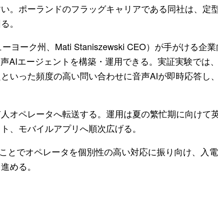
すい。ポーランドのフラッグキャリアである同社は、定
図る。
ーヨーク州、Mati Staniszewski CEO）が手がける
音声AIエージェントを構築・運用できる。実証実験では
いった頻度の高い問い合わせに音声AIが即時応答し、2
有人オペレータへ転送する。運用は夏の繁忙期に向けて
ット、モバイルアプリへ順次広げる。
ねることでオペレータを個別性の高い対応に振り向け、入
を進める。