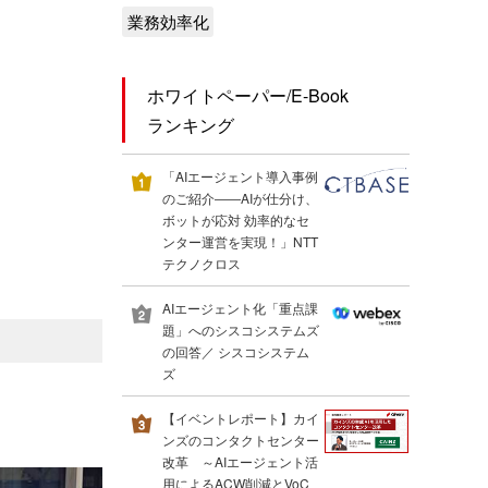
業務効率化
ホワイトペーパー/E-Book
ランキング
「AIエージェント導入事例
のご紹介――AIが仕分け、
ボットが応対 効率的なセ
ンター運営を実現！」NTT
テクノクロス
AIエージェント化「重点課
題」へのシスコシステムズ
の回答／ シスコシステム
ズ
【イベントレポート】カイ
ンズのコンタクトセンター
改革 ～AIエージェント活
用によるACW削減とVoC