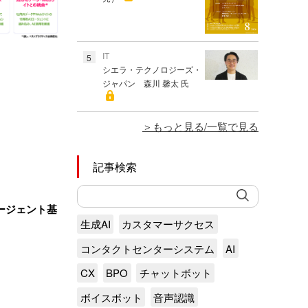
IT
5
シエラ・テクノロジーズ・
ジャパン 森川 馨太 氏
もっと見る/一覧で見る
記事検索
ージェント基
生成AI
カスタマーサクセス
コンタクトセンターシステム
AI
CX
BPO
チャットボット
ボイスボット
音声認識