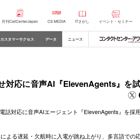
月刊CallCenterJapan
CS MEDIA
ITさがし
イベント・セミナー
カスタマーサクセス
データ
ニュース
応に音声AI『ElevenAgents』を
対応に音声AIエージェント『ElevenAgents』を採用
候による遅延・欠航時に入電が跳ね上がり、多言語での