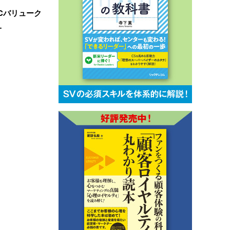
BCバリューク
…