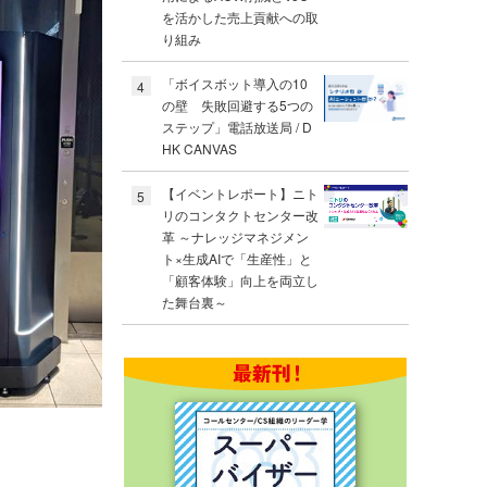
を活かした売上貢献への取
り組み
「ボイスボット導入の10
4
の壁 失敗回避する5つの
ステップ」電話放送局 / D
HK CANVAS
【イベントレポート】ニト
5
リのコンタクトセンター改
革 ～ナレッジマネジメン
ト×生成AIで「生産性」と
「顧客体験」向上を両立し
た舞台裏～