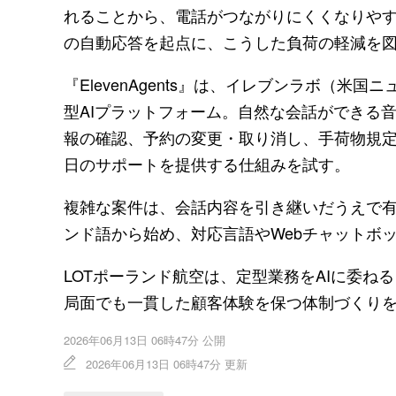
れることから、電話がつながりにくくなりや
の自動応答を起点に、こうした負荷の軽減を
『ElevenAgents』は、イレブンラボ（米国ニュ
型AIプラットフォーム。自然な会話ができる
報の確認、予約の変更・取り消し、手荷物規定と
日のサポートを提供する仕組みを試す。
複雑な案件は、会話内容を引き継いだうえで
ンド語から始め、対応言語やWebチャットボ
LOTポーランド航空は、定型業務をAIに委
局面でも一貫した顧客体験を保つ体制づくり
2026年06月13日 06時47分 公開
2026年06月13日 06時47分 更新