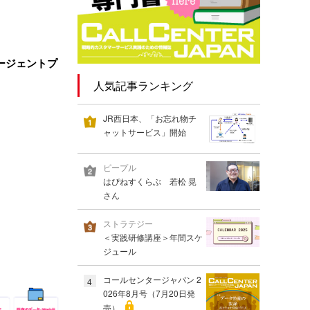
ージェントプ
人気記事ランキング
JR西日本、「お忘れ物チ
ャットサービス」開始
ピープル
はぴねすくらぶ 若松 晃
さん
ストラテジー
＜実践研修講座＞年間スケ
ジュール
コールセンタージャパン 2
4
026年8月号（7月20日発
売）