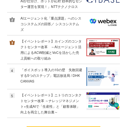
AIが仕分け、ボットが応対 効率的なセン
ター運営を実現！」NTTテクノクロス
AIエージェント化「重点課題」へのシス
コシステムズの回答／ シスコシステム
ズ
【イベントレポート】カインズのコンタ
クトセンター改革 ～AIエージェント活
用によるACW削減とVoCを活かした売
上貢献への取り組み
「ボイスボット導入の10の壁 失敗回避
4
する5つのステップ」電話放送局 / DHK
CANVAS
【イベントレポート】ニトリのコンタク
5
トセンター改革 ～ナレッジマネジメン
ト×生成AIで「生産性」と「顧客体験」
向上を両立した舞台裏～