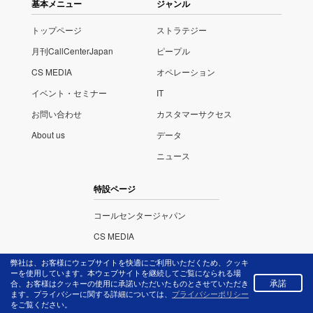
基本メニュー
ジャンル
トップページ
ストラテジー
月刊CallCenterJapan
ピープル
CS MEDIA
オペレーション
イベント・セミナー
IT
お問い合わせ
カスタマーサクセス
About us
データ
ニュース
特設ページ
コールセンタージャパン
CS MEDIA
ITさがし
弊社は、お客様にウェブサイトを快適にご利用いただくため、クッキ
ーを使用しています。本ウェブサイトを継続してご覧になられる場
イベント・セミナー
承諾
合、お客様はクッキーの使用に承諾いただいたものとさせていただき
ます。プライバシーに関する詳細については、
プライバシーポリシー
コンタクトセンター・アワード
をご覧ください。