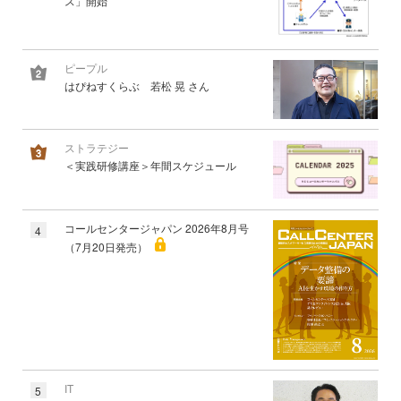
ス」開始
ピープル
はぴねすくらぶ 若松 晃 さん
ストラテジー
＜実践研修講座＞年間スケジュール
コールセンタージャパン 2026年8月号
4
（7月20日発売）
IT
5