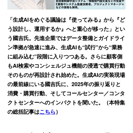
「生成AIをめぐる議論は『使ってみる』から『ど
う設計し、運用するか』へと重心が移った」とい
う國吉氏。先進企業ではデータ整備とガイドライ
ン準拠が急速に進み、生成AIも“試行”から“業務
に組み込む”段階に入りつつある。さらに顧客側
もAI検索やコンシェルジュ機能の浸透で購買行動
そのものが再設計され始めた。生成AIの実装現場
の最前線にいる國吉氏に、2025年の振り返りと
消費・購買行動、そしてコールセンター／コンタ
クトセンターへのインパクトを聞いた。（本特集
の総括記事は
こちら
）