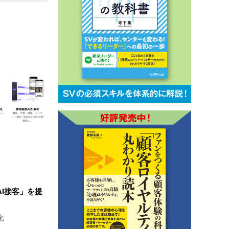
I接客」を提
化