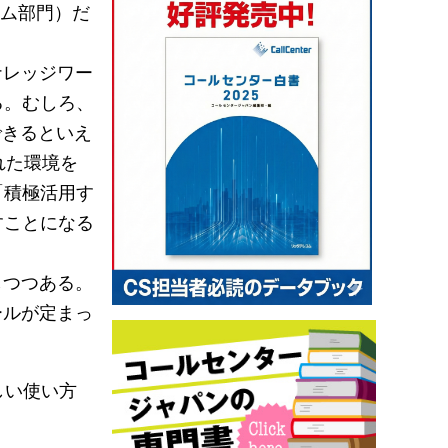
テム部門）だ
ナレッジワー
る。むしろ、
できるといえ
られた環境を
「積極活用す
すことになる
しつつある。
ールが定まっ
しい使い方