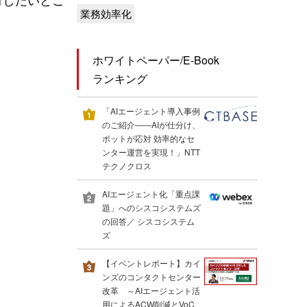
業務効率化
ホワイトペーパー/E-Book
ランキング
「AIエージェント導入事例
のご紹介――AIが仕分け、
ボットが応対 効率的なセ
ンター運営を実現！」NTT
テクノクロス
AIエージェント化「重点課
題」へのシスコシステムズ
の回答／ シスコシステム
ズ
【イベントレポート】カイ
ンズのコンタクトセンター
改革 ～AIエージェント活
用によるACW削減とVoC