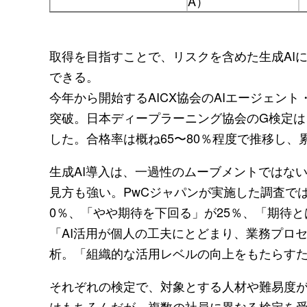
A）
取得を目指すことで、リスクを含めた生成AI
できる。
今年から開始するAICX協会のAIエージェン
突破。日本ディープラーニング協会のG検定は
した。合格率は概ね65〜80％程度で推移し、
生成AI導入は、一過性のムーブメントではな
見方も強い。PwCジャパンが実施した調査では
0％、「やや期待を下回る」が25％、「期待と
「AI活用が個人の工夫にとどまり、業務プロ
析。「組織的な活用レベルの向上をもたらす
それぞれの検定で、対象とする人材や難易度が
はもちろんだが、複数の社員に異なる検定を