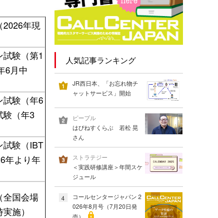
2026年現
ン試験（第1
人気記事ランキング
6年6月中
JR西日本、「お忘れ物チ
ャットサービス」開始
ン試験（年6
試験（年3
ピープル
はぴねすくらぶ 若松 晃
さん
試験（IBT
ストラテジー
26年より年
＜実践研修講座＞年間スケ
ジュール
（全国会場
コールセンタージャパン 2
4
026年8月号（7月20日発
時実施）
売）