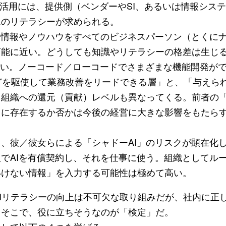
の活用には、提供側（ベンダーやSI、あるいは情報シス
上のリテラシーが求められる。
る情報やノウハウをすべてのビジネスパーソン（とくに
可能に近い。どうしても知識やリテラシーの格差は生じ
ない。ノーコード／ローコードでさまざまな機能開発が
nAI）などを駆使して業務改善をリードできる層」と、「与え
も組織への還元（貢献）レベルも異なってくる。前者の
）に存在するか否かは今後の経営に大きな影響をもたら
、彼／彼女らによる「シャドーAI」のリスクが顕在化
でAIを有償契約し、それを仕事に使う。組織としてル
いけない情報」を入力する可能性は極めて高い。
AIリテラシーの向上は不可欠な取り組みだが、社内に正
。そこで、役に立ちそうなのが「検定」だ。