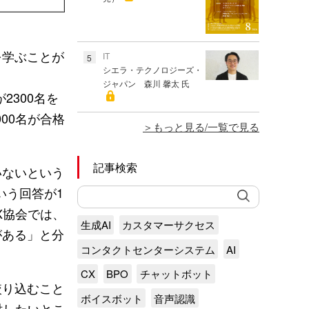
を学ぶことが
IT
5
シエラ・テクノロジーズ・
ジャパン 森川 馨太 氏
2300名を
00名が合格
もっと見る/一覧で見る
記事検索
いないという
いう回答が1
X協会では、
生成AI
カスタマーサクセス
がある」と分
コンタクトセンターシステム
AI
CX
BPO
チャットボット
絞り込むこと
ボイスボット
音声認識
討したいとこ