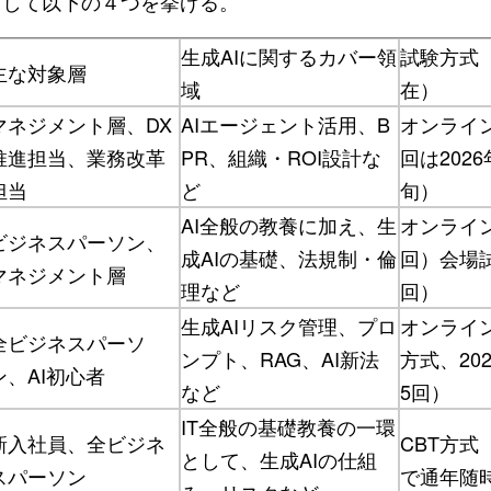
として以下の４つを挙げる。
生成AIに関するカバー領
試験方式（
主な対象層
域
在）
マネジメント層、DX
AIエージェント活用、B
オンライ
推進担当、業務改革
PR、組織・ROI設計な
回は202
担当
ど
旬）
AI全般の教養に加え、生
オンライ
ビジネスパーソン、
成AIの基礎、法規制・倫
回）会場
マネジメント層
理など
回）
生成AIリスク管理、プロ
オンライン
全ビジネスパーソ
ンプト、RAG、AI新法
方式、20
ン、AI初心者
など
5回）
IT全般の基礎教養の一環
新入社員、全ビジネ
CBT方式
として、生成AIの仕組
スパーソン
で通年随