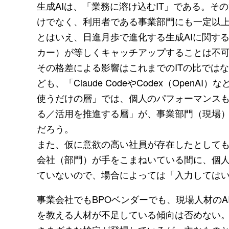
生成AIは、「業務に溶け込むIT」である。そ
けでなく、利用者である事業部門にも一定以
とはいえ、日進月歩で進化する生成AIに関す
カー）が等しくキャッチアップすることは不
その格差による影響はこれまでのITの比では
ども、「Claude CodeやCodex（Ope
使うだけの層」では、個人のパフォーマンス
る／活用を推進する層」が、事業部門（現場
だろう。
また、仮に意欲の高い社員が存在したとしても
会社（部門）が手をこまねいている間に、個人
ていないので、場合によっては「入力しては
事業会社でもBPOベンダーでも、現場人材の
を教える人材が不足している傾向は否めない