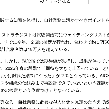
み・リスクなど
に関する知識を体得し、自社業務に活かすべきポイント
ト・ストラテジストは試験開始前にウェイティングリストが
、すでに今年、２回の検定が行われ、合わせて約１万60
累計合格者数は18万人を超えている。
い。しかし、現段階では期待値が先行し、成果が伴って
、2025年春の段階で「期待を大きく上回っている」と
はかけ離れた結果になった」が２％となっている。AIC
セスや組織の仕組みまで再設計できていないという課題
ための検定という位置づけ」となっている。
異なる。自社業務に必要なAI人材像を見定めたうえで
受験させ、組織にフィードバックするといった手法も検