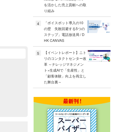
を活かした売上貢献への取
り組み
「ボイスボット導入の10
4
の壁 失敗回避する5つの
ステップ」電話放送局 / D
HK CANVAS
【イベントレポート】ニト
5
リのコンタクトセンター改
革 ～ナレッジマネジメン
ト×生成AIで「生産性」と
「顧客体験」向上を両立し
た舞台裏～