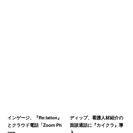
インゲージ、『Re:lation』
ディップ、看護人材紹介の
とクラウド電話「Zoom Ph
面談通話に『カイクラ』導
one…
入