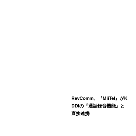
RevComm、『MiiTel』がK
DDIの『通話録音機能』と
直接連携