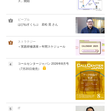
ス」開始
ピープル
はぴねすくらぶ 若松 晃 さん
ストラテジー
＜実践研修講座＞年間スケジュール
コールセンタージャパン 2026年8月号
4
（7月20日発売）
IT
5