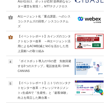
AIが仕分け、ボットが応対 効率的なセン
ター運営を実現！」NTTテクノクロス
AIエージェント化「重点課題」へのシス
コシステムズの回答／ シスコシステム
ズ
【イベントレポート】カインズのコンタ
クトセンター改革 ～AIエージェント活
用によるACW削減とVoCを活かした売
上貢献への取り組み
「ボイスボット導入の10の壁 失敗回避
4
する5つのステップ」電話放送局 / DHK
CANVAS
【イベントレポート】ニトリのコンタク
5
トセンター改革 ～ナレッジマネジメン
ト×生成AIで「生産性」と「顧客体験」
向上を両立した舞台裏～