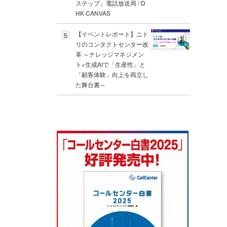
ステップ」電話放送局 / D
HK CANVAS
【イベントレポート】ニト
5
リのコンタクトセンター改
革 ～ナレッジマネジメン
ト×生成AIで「生産性」と
「顧客体験」向上を両立し
た舞台裏～