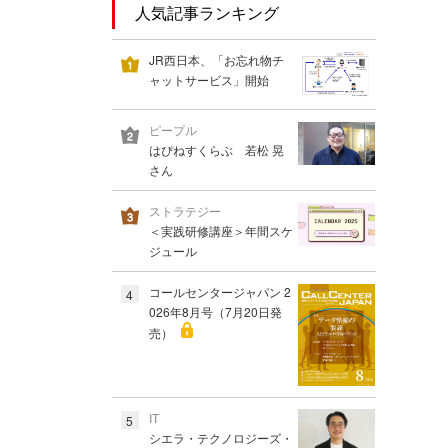
人気記事ランキング
JR西日本、「お忘れ物チ
ャットサービス」開始
ピープル
はぴねすくらぶ 若松 晃
さん
ストラテジー
＜実践研修講座＞年間スケ
ジュール
コールセンタージャパン 2
4
026年8月号（7月20日発
売）
IT
5
シエラ・テクノロジーズ・