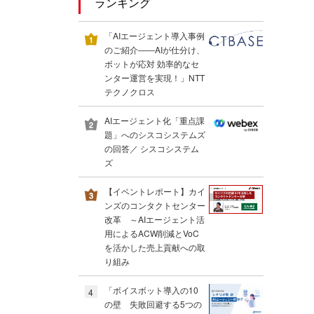
ランキング
「AIエージェント導入事例
のご紹介――AIが仕分け、
ボットが応対 効率的なセ
ンター運営を実現！」NTT
テクノクロス
AIエージェント化「重点課
題」へのシスコシステムズ
の回答／ シスコシステム
ズ
【イベントレポート】カイ
ンズのコンタクトセンター
改革 ～AIエージェント活
用によるACW削減とVoC
を活かした売上貢献への取
り組み
「ボイスボット導入の10
4
の壁 失敗回避する5つの