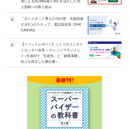
用によるACW削減とVoCを活かした売
上貢献への取り組み
「ボイスボット導入の10の壁 失敗回避
4
する5つのステップ」電話放送局 / DHK
CANVAS
【イベントレポート】ニトリのコンタク
5
トセンター改革 ～ナレッジマネジメン
ト×生成AIで「生産性」と「顧客体験」
向上を両立した舞台裏～