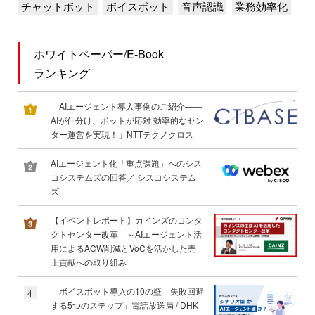
チャットボット
ボイスボット
音声認識
業務効率化
ホワイトペーパー/E-Book
ランキング
「AIエージェント導入事例のご紹介――
AIが仕分け、ボットが応対 効率的なセン
ター運営を実現！」NTTテクノクロス
AIエージェント化「重点課題」へのシス
コシステムズの回答／ シスコシステム
ズ
【イベントレポート】カインズのコンタ
クトセンター改革 ～AIエージェント活
用によるACW削減とVoCを活かした売
上貢献への取り組み
「ボイスボット導入の10の壁 失敗回避
4
する5つのステップ」電話放送局 / DHK