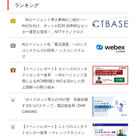
ランキング
「AIエージェント導入事例のご紹介――
AIが仕分け、ボットが応対 効率的なセン
ター運営を実現！」NTTテクノクロス
AIエージェント化「重点課題」へのシス
コシステムズの回答／ シスコシステム
ズ
【イベントレポート】カインズのコンタ
クトセンター改革 ～AIエージェント活
用によるACW削減とVoCを活かした売
上貢献への取り組み
「ボイスボット導入の10の壁 失敗回避
4
する5つのステップ」電話放送局 / DHK
CANVAS
【イベントレポート】ニトリのコンタク
5
トセンター改革 ～ナレッジマネジメン