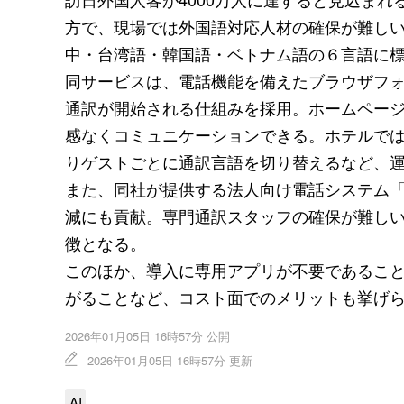
方で、現場では外国語対応人材の確保が難しい
中・台湾語・韓国語・ベトナム語の６言語に
同サービスは、電話機能を備えたブラウザフ
通訳が開始される仕組みを採用。ホームペー
感なくコミュニケーションできる。ホテルでは
りゲストごとに通訳言語を切り替えるなど、
また、同社が提供する法人向け電話システム「
減にも貢献。専門通訳スタッフの確保が難し
徴となる。
このほか、導入に専用アプリが不要であること
がることなど、コスト面でのメリットも挙げ
2026年01月05日 16時57分 公開
2026年01月05日 16時57分 更新
AI