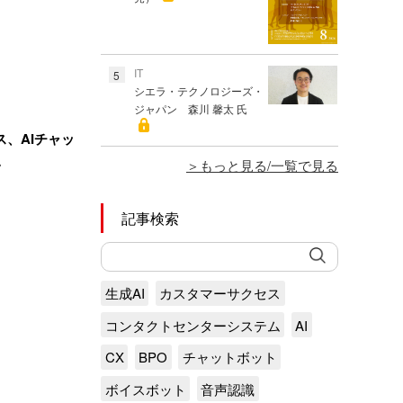
IT
5
シエラ・テクノロジーズ・
ジャパン 森川 馨太 氏
、AIチャッ
…
もっと見る/一覧で見る
記事検索
生成AI
カスタマーサクセス
コンタクトセンターシステム
AI
CX
BPO
チャットボット
ボイスボット
音声認識