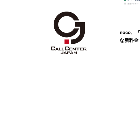
noco
な新料金