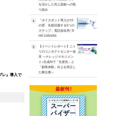
を活かした売上貢献への取
り組み
「ボイスボット導入の10
4
の壁 失敗回避する5つの
ステップ」電話放送局 / D
HK CANVAS
【イベントレポート】ニト
5
リのコンタクトセンター改
革 ～ナレッジマネジメン
ト×生成AIで「生産性」と
「顧客体験」向上を両立し
た舞台裏～
プレ』導入で