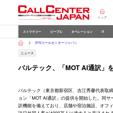
トップ
ストラテジー
ピープル
オペレーション
IT
月刊コールセンタージャパン
ニュース
バルテック、「MOT AI通訳」
バルテック（東京都新宿区、吉江秀馨代表取締
ョン「MOT AI通訳」の提供を開始した。
訳機能を備えており、店舗や宿泊施設、オフ
訪日外国人客が4000万人に達すると見込ま