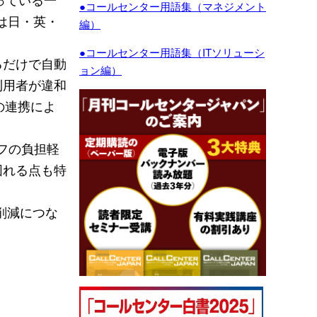
●コールセンター用語集（マネジメント
は日・英・
編）
●コールセンター用語集（ITソリューシ
るだけで自動
ョン編）
利用者が違和
の連携によ
フの負担軽
図れる点も特
削減につな