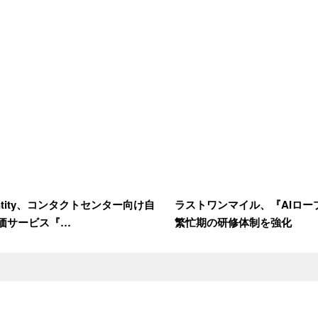
dentity、コンタクトセンター向け自
ラストワンマイル、『AIロー
価サービス『…
繁忙期の研修体制を強化