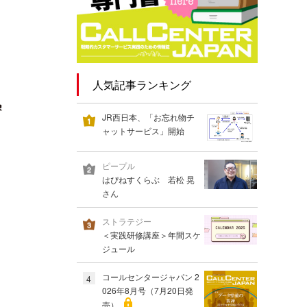
人気記事ランキング
JR西日本、「お忘れ物チ
ャットサービス」開始
ピープル
はぴねすくらぶ 若松 晃
さん
ストラテジー
＜実践研修講座＞年間スケ
ジュール
コールセンタージャパン 2
4
026年8月号（7月20日発
売）