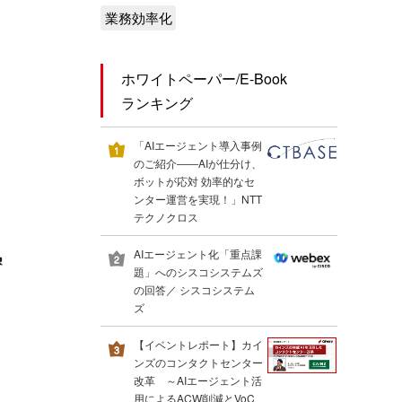
業務効率化
ホワイトペーパー/E-Book
ランキング
「AIエージェント導入事例
のご紹介――AIが仕分け、
ボットが応対 効率的なセ
ンター運営を実現！」NTT
テクノクロス
AIエージェント化「重点課
題」へのシスコシステムズ
の回答／ シスコシステム
ズ
【イベントレポート】カイ
ンズのコンタクトセンター
改革 ～AIエージェント活
用によるACW削減とVoC