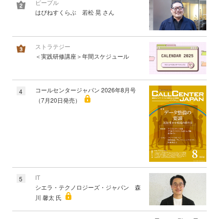
ピープル
はぴねすくらぶ 若松 晃 さん
ストラテジー
＜実践研修講座＞年間スケジュール
コールセンタージャパン 2026年8月号
4
（7月20日発売）
IT
5
シエラ・テクノロジーズ・ジャパン 森
川 馨太 氏