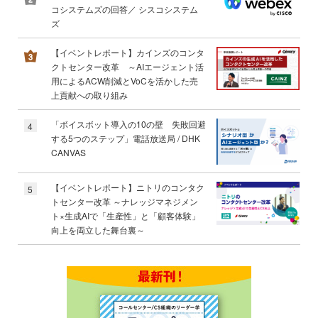
コシステムズの回答／ シスコシステム
ズ
【イベントレポート】カインズのコンタ
クトセンター改革 ～AIエージェント活
用によるACW削減とVoCを活かした売
上貢献への取り組み
「ボイスボット導入の10の壁 失敗回避
4
する5つのステップ」電話放送局 / DHK
CANVAS
【イベントレポート】ニトリのコンタク
5
トセンター改革 ～ナレッジマネジメン
ト×生成AIで「生産性」と「顧客体験」
向上を両立した舞台裏～