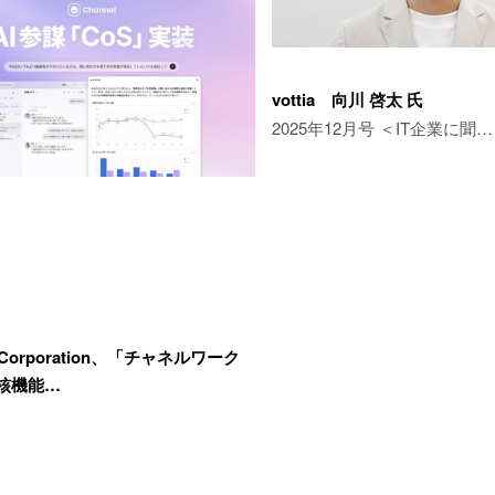
vottia 向川 啓太 氏
2025年12月号 ＜IT企業に聞…
l Corporation、「チャネルワーク
核機能…