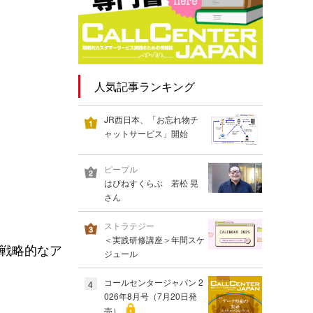
人気記事ランキング
JR西日本、「お忘れ物チ
ャットサービス」開始
ピープル
はぴねすくらぶ 若松 晃
さん
ストラテジー
＜実践研修講座＞年間スケ
や戦略的なア
ジュール
コールセンタージャパン 2
4
026年8月号（7月20日発
売）