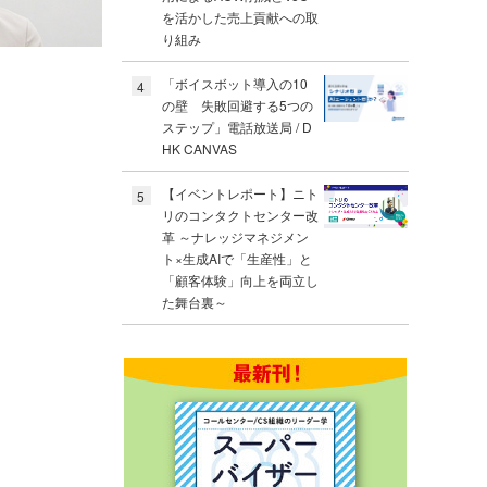
を活かした売上貢献への取
り組み
「ボイスボット導入の10
4
の壁 失敗回避する5つの
ステップ」電話放送局 / D
HK CANVAS
【イベントレポート】ニト
5
リのコンタクトセンター改
革 ～ナレッジマネジメン
ト×生成AIで「生産性」と
「顧客体験」向上を両立し
た舞台裏～