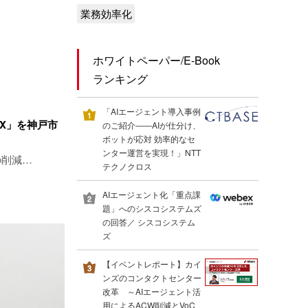
業務効率化
ホワイトペーパー/E-Book
ランキング
「AIエージェント導入事例
DX」を神戸市
のご紹介――AIが仕分け、
ボットが応対 効率的なセ
ンター運営を実現！」NTT
の削減…
テクノクロス
AIエージェント化「重点課
題」へのシスコシステムズ
の回答／ シスコシステム
ズ
【イベントレポート】カイ
ンズのコンタクトセンター
改革 ～AIエージェント活
用によるACW削減とVoC