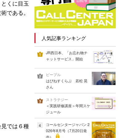
。とくに目玉
技術である。
人気記事ランキング
JR西日本、「お忘れ物チ
ャットサービス」開始
ピープル
はぴねすくらぶ 若松 晃
さん
ストラテジー
＜実践研修講座＞年間スケ
ジュール
コールセンタージャパン 2
会見では６種
4
026年8月号（7月20日発
売）