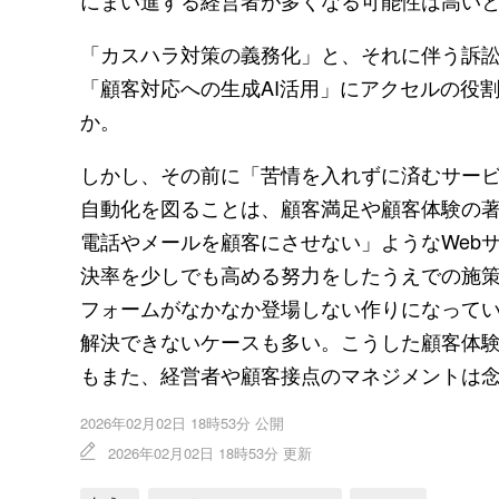
にまい進する経営者が多くなる可能性は高い
「カスハラ対策の義務化」と、それに伴う訴
「顧客対応への生成AI活用」にアクセルの役
か。
しかし、その前に「苦情を入れずに済むサービ
自動化を図ることは、顧客満足や顧客体験の著
電話やメールを顧客にさせない」ようなWeb
決率を少しでも高める努力をしたうえでの施策
フォームがなかなか登場しない作りになってい
解決できないケースも多い。こうした顧客体験
もまた、経営者や顧客接点のマネジメントは
2026年02月02日 18時53分 公開
2026年02月02日 18時53分 更新