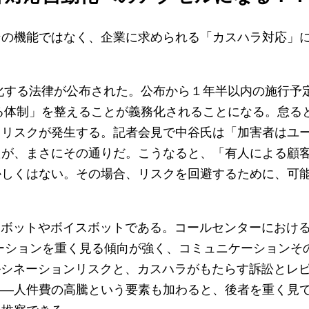
ンの機能ではなく、企業に求められる「カスハラ対応」
務化する法律が公布された。公布から１年半以内の施行予
守る体制」を整えることが義務化されることになる。怠る
るリスクが発生する。記者会見で中谷氏は「加害者はユ
たが、まさにその通りだ。こうなると、「有人による顧
かしくはない。その場合、リスクを回避するために、可
トボットやボイスボットである。コールセンターにおける
ーションを重く見る傾向が強く、コミュニケーションそ
ルシネーションリスクと、カスハラがもたらす訴訟とレ
――人件費の高騰という要素も加わると、後者を重く見