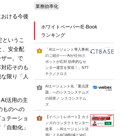
業務効率化
における今後
ホワイトペーパー/E-Book
ランキング
定というこ
と、安全配
「AIエージェント導入事例
のご紹介――AIが仕分け、
ーザー。で
ボットが応対 効率的なセ
客対応そのも
ンター運営を実現！」NTT
テクノクロス
能な限り「人
AIエージェント化「重点課
題」へのシスコシステムズ
の回答／ シスコシステム
AI活用の主
ズ
のものへの
ピュテーショ
【イベントレポート】カイ
ンズのコンタクトセンター
て「自動化」
改革 ～AIエージェント活
用によるACW削減とVoC