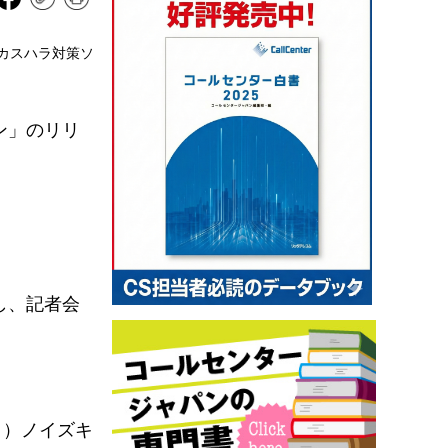
「カスハラ対策ソ
ン」のリリ
し、記者会
２）ノイズキ