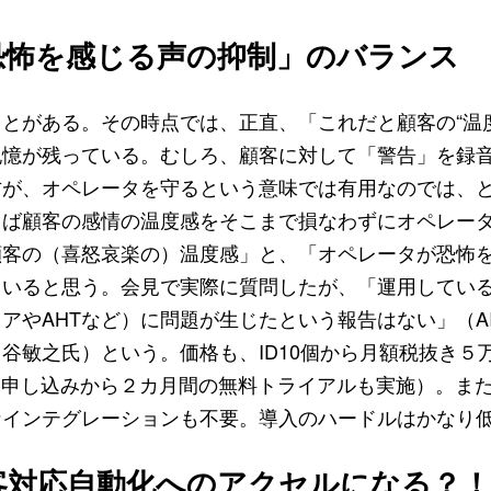
恐怖を感じる声の抑制」のバランス
とがある。その時点では、正直、「これだと顧客の“温
記憶が残っている。むしろ、顧客に対して「警告」を録
方が、オペレータを守るという意味では有用なのでは、
らば顧客の感情の温度感をそこまで損なわずにオペレー
顧客の（喜怒哀楽の）温度感」と、「オペレータが恐怖
ていると思う。会見で実際に質問したが、「運用してい
アやAHTなど）に問題が生じたという報告はない」（A
中谷敏之氏）という。価格も、ID10個から月額税抜き５万
だ（申し込みから２カ月間の無料トライアルも実施）。また
なインテグレーションも不要。導入のハードルはかなり
客対応自動化へのアクセルになる？！