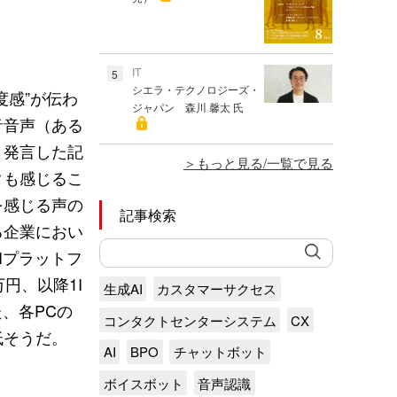
IT
5
シエラ・テクノロジーズ・
度感”が伝わ
ジャパン 森川 馨太 氏
音音声（ある
と発言した記
もっと見る/一覧で見る
タも感じるこ
を感じる声の
記事検索
る企業におい
Iプラットフ
円、以降1I
生成AI
カスタマーサクセス
、各PCの
コンタクトセンターシステム
CX
低そうだ。
AI
BPO
チャットボット
ボイスボット
音声認識