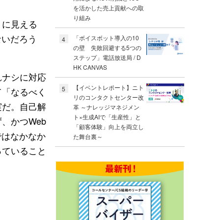
を活かした売上貢献への取
り組み
うに見える
ないだろう
「ボイスボット導入の10
4
の壁 失敗回避する5つの
ステップ」電話放送局 / D
HK CANVAS
れナシに対応
【イベントレポート】ニト
5
て「なるべく
リのコンタクトセンター改
実だ。自己解
革 ～ナレッジマネジメン
ト×生成AIで「生産性」と
、かつWeb
「顧客体験」向上を両立し
ではなかなか
た舞台裏～
っていること