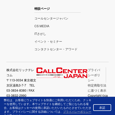
特設ページ
コールセンタージャパン
CS MEDIA
ITさがし
イベント・セミナー
コンタクトセンター・アワード
株式会社リックテレ
プライバ
コム
シーポリ
〒113-0034 東京都文
シー
京区湯島3-7-7 TEL
特定商取引法
03-3834-8380 / FAX
に基づく表示
03-3832-2990
Copyright ©ca
弊社は、お客様にウェブサイトを快適にご利用いただくため、クッキ
llcenter-japan.
ーを使用しています。本ウェブサイトを継続してご覧になられる場
com All Right
承諾
合、お客様はクッキーの使用に承諾いただいたものとさせていただき
Reserved.
ます。プライバシーに関する詳細については、
プライバシーポリシー