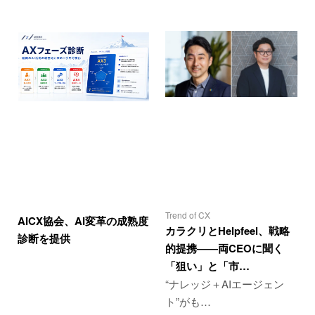
Trend of CX
AICX協会、AI変革の成熟度
カラクリとHelpfeel、戦略
診断を提供
的提携――両CEOに聞く
「狙い」と「市…
“ナレッジ＋AIエージェン
ト”がも…