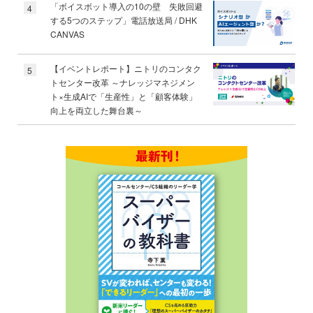
「ボイスボット導入の10の壁 失敗回避
4
する5つのステップ」電話放送局 / DHK
CANVAS
【イベントレポート】ニトリのコンタク
5
トセンター改革 ～ナレッジマネジメン
ト×生成AIで「生産性」と「顧客体験」
向上を両立した舞台裏～