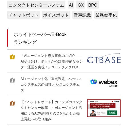
コンタクトセンターシステム
AI
CX
BPO
チャットボット
ボイスボット
音声認識
業務効率化
ホワイトペーパー/E-Book
ランキング
「AIエージェント導入事例のご紹介――
AIが仕分け、ボットが応対 効率的なセン
ター運営を実現！」NTTテクノクロス
AIエージェント化「重点課題」へのシス
コシステムズの回答／ シスコシステム
ズ
【イベントレポート】カインズのコンタ
クトセンター改革 ～AIエージェント活
用によるACW削減とVoCを活かした売
上貢献への取り組み