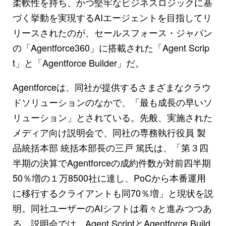
柔軟性を持ち、かつ堅牢なビジネスロジックに基
づく挙動を実現するAIエージェントを目指してリ
リースされたのが、セールスフォース・ジャパン
の「Agentforce360」に搭載された「Agent Scrip
t」と「Agentforce Builder」だ。
Agentforceは、同社が提供するさまざまなクラウ
ドソリューションのなかで、「最も成長の早いソ
リューション」とされている。先般、実施された
メディア向け説明会で、同社の専務執行役員 製
品統括本部 統括本部長の三戸 篤氏は、「第３四
半期の決算でAgentforceの成約件数が対前四半期
50％増の１万8500社に達し、PoCから本番運用
に移行するクライアントも同70％増」と現状を説
明。同社ユーザーのAIシフトは着々と進みつつあ
る。説明会では、Agent ScriptとAgentforce Build