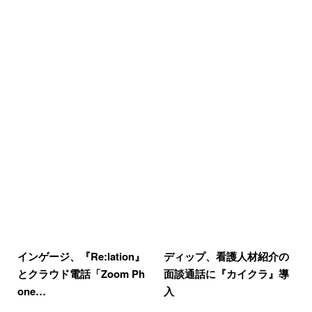
インゲージ、『Re:lation』
ディップ、看護人材紹介の
とクラウド電話「Zoom Ph
面談通話に『カイクラ』導
one…
入