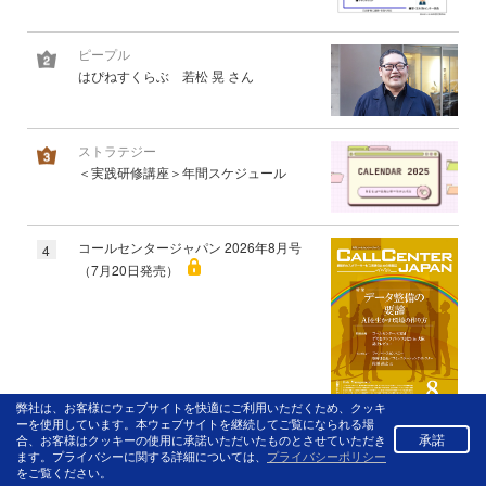
ピープル
はぴねすくらぶ 若松 晃 さん
ストラテジー
＜実践研修講座＞年間スケジュール
コールセンタージャパン 2026年8月号
4
（7月20日発売）
弊社は、お客様にウェブサイトを快適にご利用いただくため、クッキ
ーを使用しています。本ウェブサイトを継続してご覧になられる場
承諾
合、お客様はクッキーの使用に承諾いただいたものとさせていただき
IT
5
ます。プライバシーに関する詳細については、
プライバシーポリシー
シエラ・テクノロジーズ・ジャパン 森
をご覧ください。
川 馨太 氏