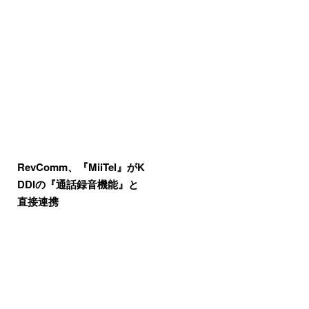
RevComm、『MiiTel』がK
DDIの『通話録音機能』と
直接連携