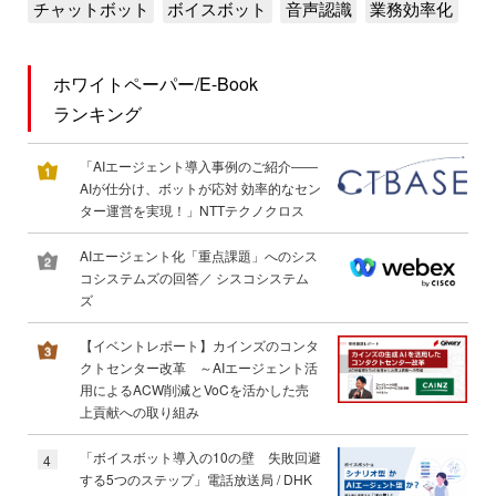
チャットボット
ボイスボット
音声認識
業務効率化
ホワイトペーパー/E-Book
ランキング
「AIエージェント導入事例のご紹介――
AIが仕分け、ボットが応対 効率的なセン
ター運営を実現！」NTTテクノクロス
AIエージェント化「重点課題」へのシス
コシステムズの回答／ シスコシステム
ズ
【イベントレポート】カインズのコンタ
クトセンター改革 ～AIエージェント活
用によるACW削減とVoCを活かした売
上貢献への取り組み
「ボイスボット導入の10の壁 失敗回避
4
する5つのステップ」電話放送局 / DHK