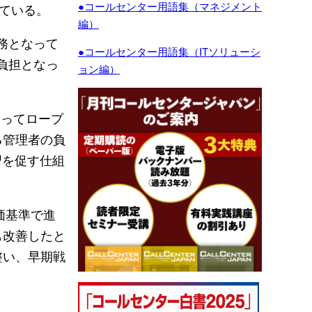
●コールセンター用語集（マネジメント
ている。
編）
務となって
●コールセンター用語集（ITソリューシ
負担となっ
ョン編）
。
となってロープ
る管理者の負
習を促す仕組
価基準で進
も改善したと
整い、早期戦
。