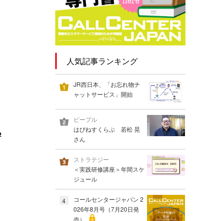
人気記事ランキング
JR西日本、「お忘れ物チ
ャットサービス」開始
ピープル
はぴねすくらぶ 若松 晃
さん
ストラテジー
＜実践研修講座＞年間スケ
ジュール
コールセンタージャパン 2
4
026年8月号（7月20日発
売）