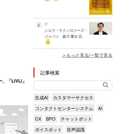
IT
5
シエラ・テクノロジーズ・
ジャパン 森川 馨太 氏
もっと見る/一覧で見る
記事検索
「LiVLi」
生成AI
カスタマーサクセス
コンタクトセンターシステム
AI
CX
BPO
チャットボット
ボイスボット
音声認識