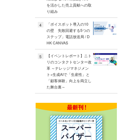
を活かした売上貢献への取
り組み
「ボイスボット導入の10
4
の壁 失敗回避する5つの
ステップ」電話放送局 / D
HK CANVAS
【イベントレポート】ニト
5
リのコンタクトセンター改
革 ～ナレッジマネジメン
ト×生成AIで「生産性」と
「顧客体験」向上を両立し
た舞台裏～