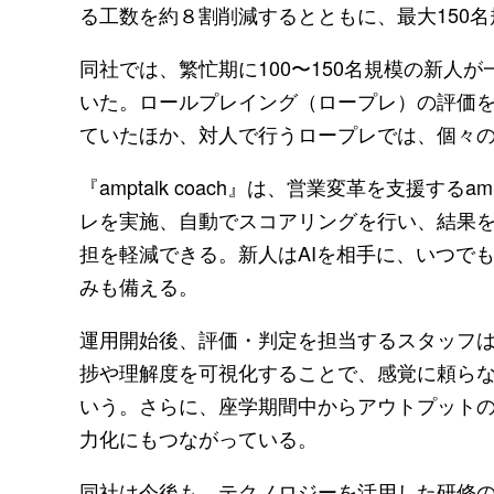
る工数を約８割削減するとともに、最大150
同社では、繁忙期に100〜150名規模の新人
いた。ロールプレイング（ロープレ）の評価を
ていたほか、対人で行うロープレでは、個々
『amptalk coach』は、営業変革を支援す
レを実施、自動でスコアリングを行い、結果
担を軽減できる。新人はAIを相手に、いつで
みも備える。
運用開始後、評価・判定を担当するスタッフは
捗や理解度を可視化することで、感覚に頼ら
いう。さらに、座学期間中からアウトプット
力化にもつながっている。
同社は今後も、テクノロジーを活用した研修の