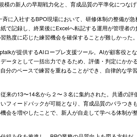
名規模の新人の早期戦力化と、育成品質の平準化につなげ
が一斉に入社するBPO現場において、研修体制の整備が急
紙で記録し、終業後にExcelへ転記する運用が管理者の
の習熟度に応じた練習機会を確保することが難しかった
るamptalkが提供するAIロープレ支援ツール。AIが顧客役
をデータとして一括出力できるため、評価・判定にかか
も自分のペースで練習を重ねることができ、自律的な学
従来の13〜14名から２〜３名に集約された。共通の評
ないフィードバックが可能となり、育成品質のバラつき
の機会を増やしたことで、新人が自走して学べる体制が
仕組み化を推進し、BPO業務の品質向上を図る方針だ