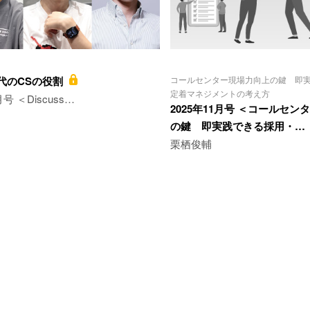
時代のCSの役割
コールセンター現場力向上の鍵 即
定着マネジメントの考え方
月号 ＜Discuss…
2025年11月号 ＜コールセ
の鍵 即実践できる採用・…
栗栖俊輔