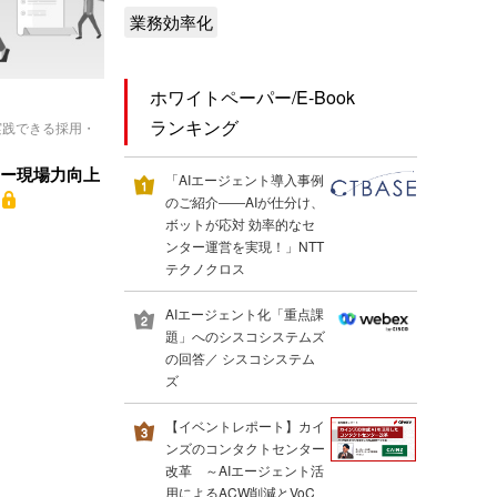
業務効率化
ホワイトペーパー/E-Book
ランキング
実践できる採用・
ンター現場力向上
「AIエージェント導入事例
のご紹介――AIが仕分け、
ボットが応対 効率的なセ
ンター運営を実現！」NTT
テクノクロス
AIエージェント化「重点課
題」へのシスコシステムズ
の回答／ シスコシステム
ズ
【イベントレポート】カイ
ンズのコンタクトセンター
改革 ～AIエージェント活
用によるACW削減とVoC