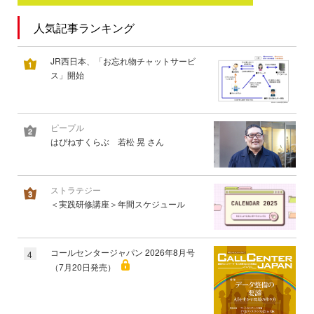
人気記事ランキング
JR西日本、「お忘れ物チャットサービ
ス」開始
ピープル
はぴねすくらぶ 若松 晃 さん
ストラテジー
＜実践研修講座＞年間スケジュール
コールセンタージャパン 2026年8月号
4
（7月20日発売）