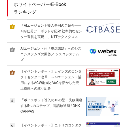
ホワイトペーパー/E-Book
ランキング
「AIエージェント導入事例のご紹介――
AIが仕分け、ボットが応対 効率的なセン
ター運営を実現！」NTTテクノクロス
AIエージェント化「重点課題」へのシス
コシステムズの回答／ シスコシステム
ズ
【イベントレポート】カインズのコンタ
クトセンター改革 ～AIエージェント活
用によるACW削減とVoCを活かした売
上貢献への取り組み
「ボイスボット導入の10の壁 失敗回避
4
する5つのステップ」電話放送局 / DHK
CANVAS
【イベントレポート】ニトリのコンタク
5