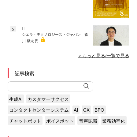
IT
5
シエラ・テクノロジーズ・ジャパン 森
川 馨太 氏
もっと見る/一覧で見る
記事検索
生成AI
カスタマーサクセス
コンタクトセンターシステム
AI
CX
BPO
チャットボット
ボイスボット
音声認識
業務効率化