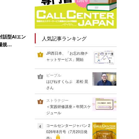
話型AIエン
人気記事ランキング
場規…
JR西日本、「お忘れ物チ
ャットサービス」開始
ピープル
はぴねすくらぶ 若松 晃
さん
ストラテジー
＜実践研修講座＞年間スケ
ジュール
コールセンタージャパン 2
4
026年8月号（7月20日発
売）