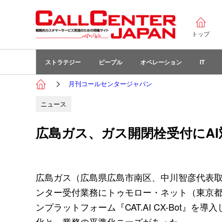
トップ
ストラテジー
ピープル
オペレーション
IT
月刊コールセンタージャパン
ニュース
広島ガス、ガス開閉栓受付にAI対話
広島ガス（広島県広島市南区、中川智彦代表取
ンター受付業務にトゥモロー・ネット（東京都
ンプラットフォーム『CAT.AI CX-Bot
化と、業務の平準化ニーズがあった。