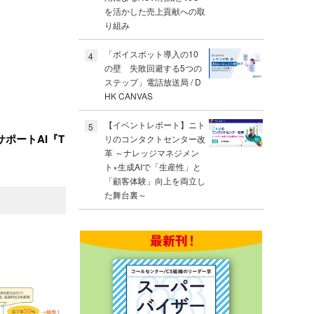
を活かした売上貢献への取
り組み
「ボイスボット導入の10
4
の壁 失敗回避する5つの
ステップ」電話放送局 / D
HK CANVAS
【イベントレポート】ニト
5
ポートAI『T
リのコンタクトセンター改
革 ～ナレッジマネジメン
ト×生成AIで「生産性」と
「顧客体験」向上を両立し
た舞台裏～