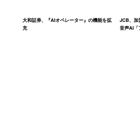
大和証券、『AIオペレーター』の機能を拡
JCB、
充
音声AI