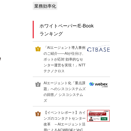
業務効率化
ホワイトペーパー/E-Book
ランキング
「AIエージェント導入事例
のご紹介――AIが仕分け、
ボットが応対 効率的なセ
ンター運営を実現！」NTT
テクノクロス
AIエージェント化「重点課
題」へのシスコシステムズ
の回答／ シスコシステム
ズ
【イベントレポート】カイ
ンズのコンタクトセンター
改革 ～AIエージェント活
用によるACW削減とVoC