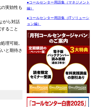
●コールセンター用語集（マネジメント
化の実効性も
編）
●コールセンター用語集（ITソリューシ
えながら対話
ョン編）
完すること
動処理可能。
高いと期待さ