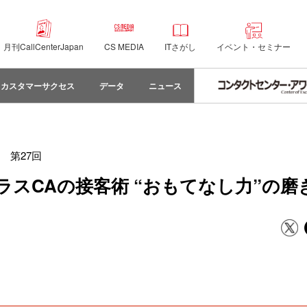
月刊CallCenterJapan
CS MEDIA
ITさがし
イベント・セミナー
カスタマーサクセス
データ
ニュース
第27回
クラスCAの接客術 “おもてなし力”の磨