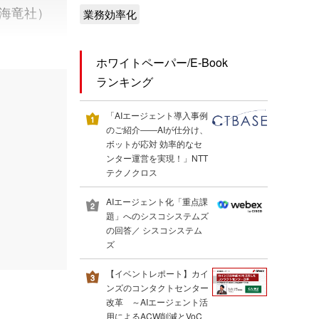
海竜社）
業務効率化
ホワイトペーパー/E-Book
ランキング
「AIエージェント導入事例
のご紹介――AIが仕分け、
ボットが応対 効率的なセ
ンター運営を実現！」NTT
テクノクロス
AIエージェント化「重点課
題」へのシスコシステムズ
の回答／ シスコシステム
ズ
【イベントレポート】カイ
ンズのコンタクトセンター
改革 ～AIエージェント活
用によるACW削減とVoC