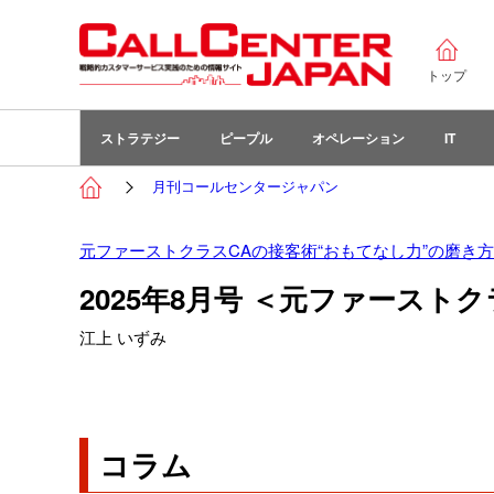
トップ
ストラテジー
ピープル
オペレーション
IT
月刊コールセンタージャパン
元ファーストクラスCAの接客術“おもてなし力”の磨き方
2025年8月号 ＜元ファースト
江上 いずみ
コラム