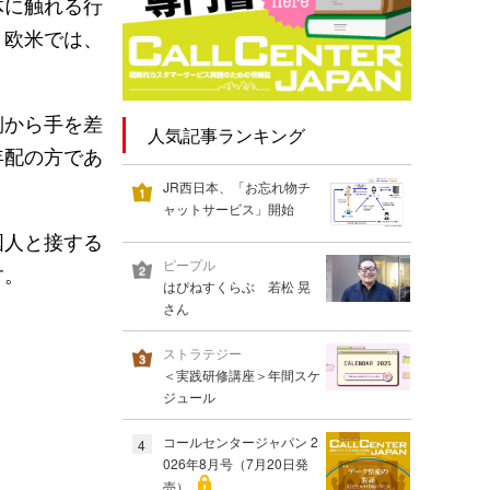
体に触れる行
、欧米では、
側から手を差
人気記事ランキング
年配の方であ
JR西日本、「お忘れ物チ
ャットサービス」開始
国人と接する
ピープル
す。
はぴねすくらぶ 若松 晃
さん
ストラテジー
＜実践研修講座＞年間スケ
ジュール
コールセンタージャパン 2
4
026年8月号（7月20日発
売）