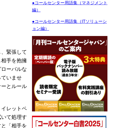
●コールセンター用語集（マネジメント
編）
●コールセンター用語集（ITソリューシ
ョン編）
し、緊張して
し相手を抱擁
グローバルな
っていませ
ナーとルール
トイレットペ
拭いて処理す
すと「相手を