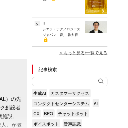
IT
5
シエラ・テクノロジーズ・
ジャパン 森川 馨太 氏
もっと見る/一覧で見る
記事検索
生成AI
カスタマーサクセス
JAL）の先
コンタクトセンターシステム
AI
ック創設者
CX
BPO
チャットボット
護施設、
達人』が教
ボイスボット
音声認識