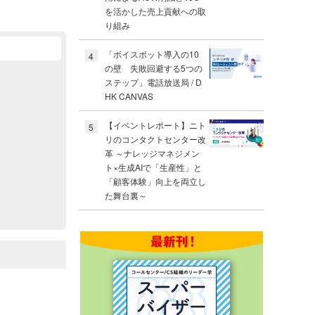
を活かした売上貢献への取
り組み
「ボイスボット導入の10
4
の壁 失敗回避する5つの
ステップ」電話放送局 / D
HK CANVAS
【イベントレポート】ニト
5
リのコンタクトセンター改
革 ～ナレッジマネジメン
ト×生成AIで「生産性」と
「顧客体験」向上を両立し
た舞台裏～