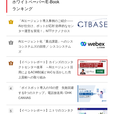
ホワイトペーパー/E-Book
ランキング
「AIエージェント導入事例のご紹介――
AIが仕分け、ボットが応対 効率的なセン
ター運営を実現！」NTTテクノクロス
AIエージェント化「重点課題」へのシス
コシステムズの回答／ シスコシステム
ズ
【イベントレポート】カインズのコンタ
クトセンター改革 ～AIエージェント活
用によるACW削減とVoCを活かした売
上貢献への取り組み
「ボイスボット導入の10の壁 失敗回避
4
する5つのステップ」電話放送局 / DHK
CANVAS
【イベントレポート】ニトリのコンタク
5