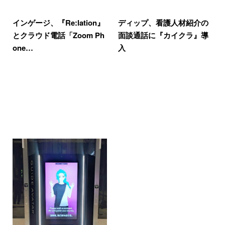
インゲージ、『Re:lation』
ディップ、看護人材紹介の
とクラウド電話「Zoom Ph
面談通話に『カイクラ』導
one…
入